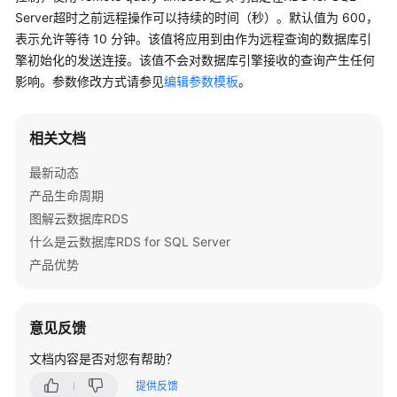
服
Server
超时之前远程操作可以持续的时间（秒）。默认值为 600，
务
表示允许等待 10 分钟。该值将应用到由作为远程查询的数据库引
公
擎初始化的发送连接。该值不会对数据库引擎接收的查询产生任何
告
影响。参数修改方式请参见
编辑参数模板
。
产
品
相关文档
介
最新动态
绍
产品生命周期
计
图解云数据库RDS
费
什么是云数据库RDS for SQL Server
说
产品优势
明
快
意见反馈
速
入
文档内容是否对您有帮助？
门
提供反馈