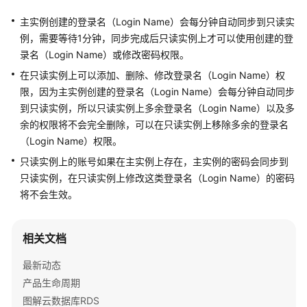
服
主实例创建的登录名（Login Name）会每分钟自动同步到只读实
务
例，需要等待1分钟，同步完成后只读实例上才可以使用创建的登
公
录名（Login Name）或修改密码权限。
告
在只读实例上可以添加、删除、修改登录名（Login Name）权
产
限，因为主实例创建的登录名（Login Name）会每分钟自动同步
品
到只读实例，所以只读实例上多余登录名（Login Name）以及多
介
余的权限将不会完全删除，可以在只读实例上移除多余的登录名
绍
（Login Name）权限。
只读实例上的账号如果在主实例上存在，主实例的密码会同步到
计
只读实例，在只读实例上修改这类登录名（Login Name）的密码
费
将不会生效。
说
明
相关文档
快
速
最新动态
入
产品生命周期
门
图解云数据库RDS