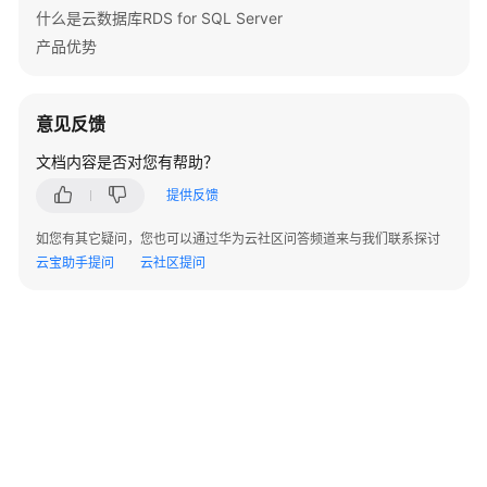
什么是云数据库RDS for SQL Server
用
户
产品优势
指
南
意见反馈
最
文档内容是否对您有帮助？
佳
实
提供反馈
践
如您有其它疑问，您也可以通过华为云社区问答频道来与我们联系探讨
性
云宝助手提问
云社区提问
能
白
皮
书
常
见
问
题