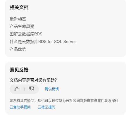
用
相关文档
户
指
最新动态
南
产品生命周期
图解云数据库RDS
最
什么是云数据库RDS for SQL Server
佳
产品优势
实
践
意见反馈
性
能
文档内容是否对您有帮助？
白
提供反馈
皮
书
如您有其它疑问，您也可以通过华为云社区问答频道来与我们联系探讨
云宝助手提问
云社区提问
常
见
问
题