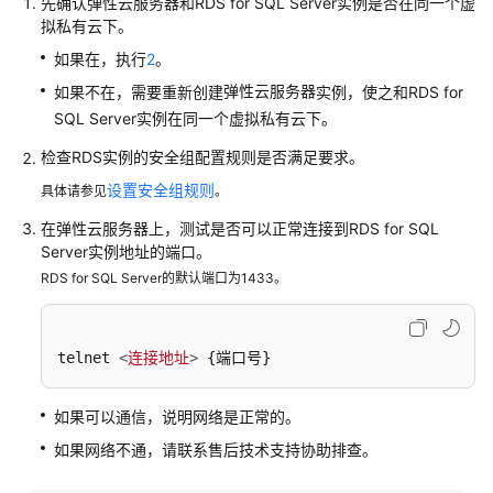
先确认
弹性云服务器
和RDS for SQL Server实例是否在同一个虚
服
拟私有云下。
务
如果在，执行
2
。
公
告
弹性云服务器
如果不在，需要重新创建
实例，使之和RDS for
SQL Server实例在同一个虚拟私有云下。
产
检查RDS实例的安全组配置规则是否满足要求。
品
介
设置安全组规则
具体请参见
。
绍
在
弹性云服务器
上，测试是否可以正常连接到RDS for SQL
Server实例地址的端口。
计
RDS for SQL Server的默认端口为1433。
费
说
明
telnet 
<
连接地址
>
 {端口号}
快
速
如果可以通信，说明网络是正常的。
入
如果网络不通，请联系售后技术支持协助排查。
门