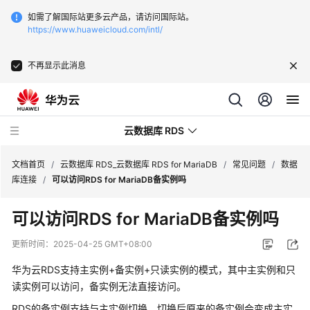
如需了解国际站更多云产品，请访问国际站。
https://www.huaweicloud.com/intl/
不再显示此消息
云数据库 RDS
文档首页
/
云数据库 RDS_云数据库 RDS for MariaDB
/
常见问题
/
数据
库连接
/
可以访问RDS for MariaDB备实例吗
可以访问RDS for MariaDB备实例吗
最
更新时间：
2025-04-25 GMT+08:00
新
华为云RDS支持主实例+备实例+只读实例的模式，其中主实例和只
动
读实例可以访问，备实例无法直接访问。
态
RDS的备实例支持与主实例切换，切换后原来的备实例会变成主实