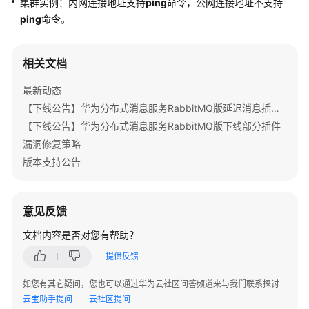
集群实例：内网连接地址支持
ping
命令，公网连接地址不支持
公
ping
命令。
告
产
相关文档
品
介
最新动态
绍
【下线公告】华为分布式消息服务RabbitMQ版延迟消息插件下线公告
【下线公告】华为分布式消息服务RabbitMQ版下线部分插件
计
漏洞修复策略
费
说
版本支持公告
明
快
意见反馈
速
文档内容是否对您有帮助？
入
门
提供反馈
如您有其它疑问，您也可以通过华为云社区问答频道来与我们联系探讨
用
云宝助手提问
户
云社区提问