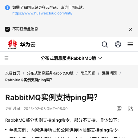
如需了解国际站更多云产品，请访问国际站。
https://www.huaweicloud.com/intl/
不再显示此消息
分布式消息服务RabbitMQ版
文档首页
/
分布式消息服务RabbitMQ版
/
常见问题
/
连接问题
/
RabbitMQ实例支持ping吗？
最
RabbitMQ实例支持ping吗？
新
动
更新时间：
2025-02-08 GMT+08:00
态
RabbitMQ部分实例支持
ping
命令，部分不支持，具体如下：
服
单机实例：内网连接地址和公网连接地址都支持
ping
命令。
务