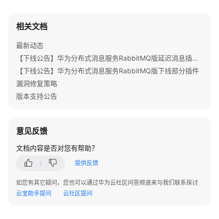
公
告
相关文档
产
最新动态
品
【下线公告】华为分布式消息服务RabbitMQ版延迟消息插件下线公告
介
绍
【下线公告】华为分布式消息服务RabbitMQ版下线部分插件
漏洞修复策略
计
版本支持公告
费
说
明
意见反馈
快
文档内容是否对您有帮助？
速
提供反馈
入
门
如您有其它疑问，您也可以通过华为云社区问答频道来与我们联系探讨
云宝助手提问
云社区提问
用
户