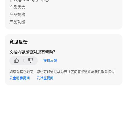
配
产品优势
置
产品规格
ROMA
Exchange
产品功能
实
例
意见反馈
进
文档内容是否对您有帮助？
入
租
提供反馈
户
管
如您有其它疑问，您也可以通过华为云社区问答频道来与我们联系探讨
理
云宝助手提问
云社区提问
员
配
置
界
面
配