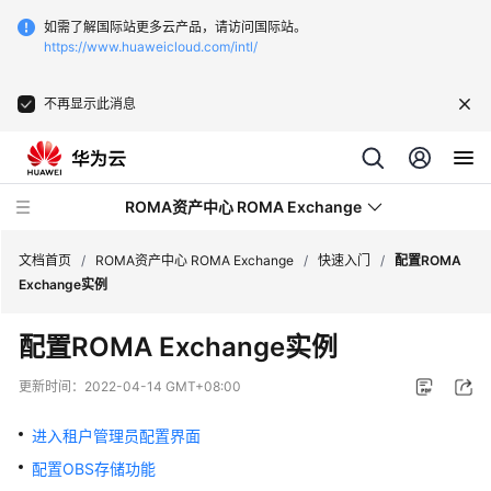
如需了解国际站更多云产品，请访问国际站。
https://www.huaweicloud.com/intl/
不再显示此消息
ROMA资产中心 ROMA Exchange
文档首页
/
ROMA资产中心 ROMA Exchange
/
快速入门
/
配置ROMA
Exchange实例
最
配置ROMA Exchange实例
新
动
更新时间：
2022-04-14 GMT+08:00
态
进入租户管理员配置界面
产
配置OBS存储功能
品