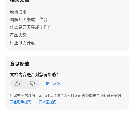
相关文档
南
最新动态
最
图解开天集成工作台
佳
什么是开天集成工作台
实
产品优势
践
行业能力开放
API
参
意见反馈
考
文档内容是否对您有帮助？
SDK
提供反馈
参
考
如您有其它疑问，您也可以通过华为云社区问答频道来与我们联系探讨
云宝助手提问
云社区提问
常
见
问
题