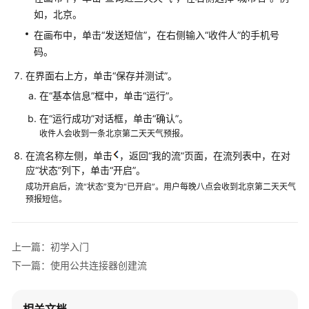
流
如，北京。
在画布中，单击“发送短信”，在右侧输入“收件人”的手机号
进
码。
阶
能
在界面右上方，单击“保存并测试”。
力
在“基本信息”框中，单击“运行”。
在“运行成功”对话框，单击“确认”。
高
收件人会收到一条北京第二天天气预报。
阶
能
在流名称左侧，单击
，返回“我的流”页面，在流列表中，在对
力
应“状态”列下，单击“开启”。
成功开启后，流“状态”变为“已开启”。用户每晚八点会收到北京第二天天气
修
预报短信。
订
记
录
上一篇：初学入门
下一篇：使用公共连接器创建流
用
户
指