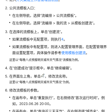
门
公共流模板入口：
在左侧导航，选择“流编排 > 公共流模板”。
使
用
在左侧导航，选择“流编排 > 我的流 > 从模板创建流”。
流
在选择的流模板上，单击“创建流”。
模
板
如果流模板中无配置项，则执行
4
。
创
如果流模板中有配置项，则进入配置管理界面，在配置管理界
建
面设置配置项，具体操作请参考
使用模板创建流
。
流
这里以“每晚八点预报明天城市天气情况”流模板为例。
使
在“创建成功”提示框中，单击“继续编辑”。
用
在界面左上角，单击
，修改流名称。
公
这里以“每晚八点预报明天城市天气情况”为例。
共
连
修改流模板的参数。
接
在画布中，单击“重复执行”，在右侧修改“首次运行时间”。例
器
如，2023.06.26 20:00。
创
建
在画布中，单击“查询近三天天气”，在右侧选择“城市名”。例