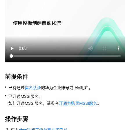
说
明
快
速
入
门
MSSI
快
速
入
前提条件
门
使
已有通过
实名认证
的华为企业账号或IAM用户。
用
已开通MSSI服务。
简
如何开通MSSI服务，请参考
开通并购买MSSI服务
。
介
初
操作步骤
学
进入
开天集成工作台管理控制台
。
入