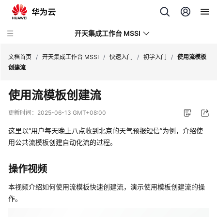
开天集成工作台 MSSI
文档首页
/
开天集成工作台 MSSI
/
快速入门
/
初学入门
/
使用流模板
创建流
最
使用流模板创建流
新
动
更新时间：
2025-06-13 GMT+08:00
态
这里以“用户每天晚上八点收到北京的天气预报短信”为例，介绍使
产
用公共流模板创建自动化流的过程。
品
介
操作视频
绍
本视频介绍如何使用流模板快速创建流，演示使用模板创建流的操
计
作。
费