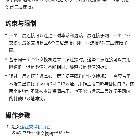
介
创建二层连接。
绍
约束与限制
快
速
一个二层连接可以连通一对本端和远端二层连接子网，一个企业
入
交换机最多支持建立6个二层连接，即同时连接6对二层连接子
门
网。
准
基于同一个企业交换机建立二层连接时，这些二层连接可以共用
备
隧道IP，但是隧道号不能相同，隧道号是隧道的标识。
工
通过二层连接连通本端二层连接子网和企业交换机时，需要占用
作
本端二层连接子网中的两个IP地址，用作主接口IP与备接口IP。这
两个IP地址不能被本端资源占用，也不能与远端二层连接子网内
入
的其他IP地址冲突。
门
指
引
操作步骤
进入
企业交换机页面
。
步
选择对应的
名称页签。
“企业交换机”
骤