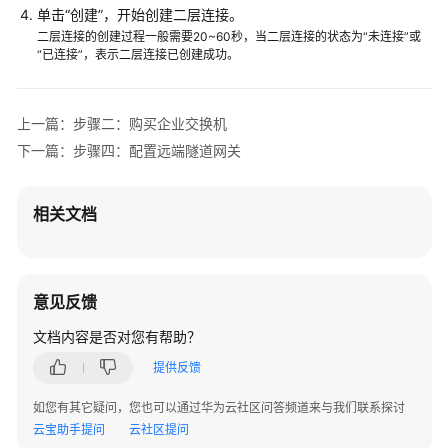
单击“创建”，开始创建二层连接。
二层连接的创建过程一般需要20~60秒，当二层连接的状态为“未连接”或
常
“已连接”，表示二层连接已创建成功。
见
问
题
上一篇：步骤二：购买企业交换机
下一篇：步骤四：配置远端隧道网关
文
档
下
相关文档
载
通
意见反馈
用
参
文档内容是否对您有帮助？
考
提供反馈
产
如您有其它疑问，您也可以通过华为云社区问答频道来与我们联系探讨
品
云宝助手提问
云社区提问
术