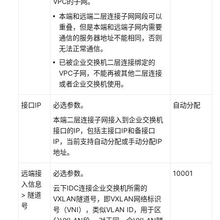
VPC的子网。
企
业
本端和远端二层连接子网网段可以
交
重叠，但是本端和远端子网内需要
换
通信的服务器地址不能相同，否则
机
无法正常通信。
已被企业交换机二层连接绑定的
步
VPC子网，不能再被其他二层连接
骤
或者企业交换机使用。
三：
创
接口IP
必选参数。
自动分配
建
本端二层连接子网接入到企业交换机
二
接口的IP，包括主接口IP和备接口
层
IP，当前支持自动分配或手动分配IP
连
地址。
接
远端接
必选参数。
10001
步
入信息
骤
云下IDC连接企业交换机所需的
> 隧道
四：
VXLAN隧道号，即VXLAN网络标识
号
配
号（VNI），类似VLAN ID，用于区
置