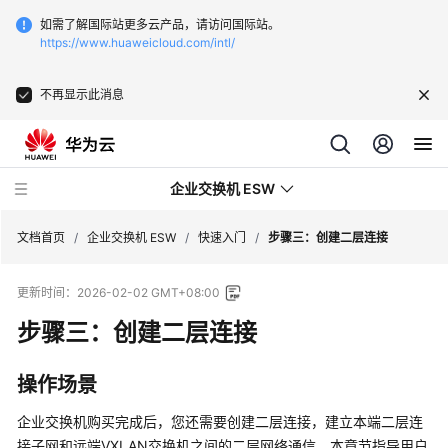
如需了解国际站更多云产品，请访问国际站。
https://www.huaweicloud.com/intl/
不再显示此消息
企业交换机 ESW
文档首页
/
企业交换机 ESW
/
快速入门
/
步骤三：创建二层连接
更新时间：
2026-02-02 GMT+08:00
最
新
步骤三：创建二层连接
动
态
操作场景
产
企业交换机购买完成后，您还需要创建二层连接，建立本端二层连
品
接子网和远端VXLAN交换机之间的二层网络通信。本章节指导用户