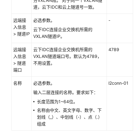
分VXLAN段。 对于同一个VXLAN隧
远
道，云下IDC和云上隧道号一致。
端
远端接
隧
必选参数。
-
入信息
道
云下IDC连接企业交换机所需的
> 隧道IP
网
VXLAN隧道IP。
关
远端接
云下IDC连接企业交换机所需的
4789
用
入信息
VXLAN隧道端口号。默认为4789，
户
> 隧道
不用设置。
指
端口
南
名称
必选参数。
l2conn-01
最
输入二层连接的名称。要求如下：
佳
长度范围为1~64位。
实
践
名称由中文、英文字母、数字、下
划线（_）、中划线（-）、点（.）
API
组成
参
考