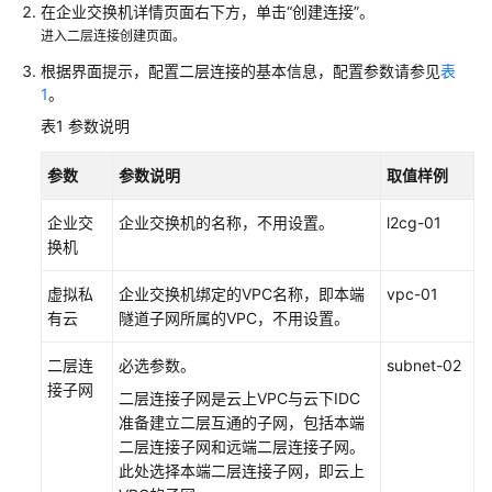
一：
在企业交换机详情页面右下方，单击“创建连接”。
使
进入二层连接创建页面。
用
根据界面提示，配置二层连接的基本信息，配置参数请参见
表
云
1
。
专
表1
参数说明
线
或
参数
参数说明
取值样例
VPN
连
企业交
企业交换机的名称，不用设置。
l2cg-01
通
换机
三
层
虚拟私
企业交换机绑定的VPC名称，即本端
vpc-01
网
有云
隧道子网所属的VPC，不用设置。
络
二层连
必选参数。
subnet-02
步
接子网
二层连接子网是云上VPC与云下IDC
骤
准备建立二层互通的子网，包括本端
二：
二层连接子网和远端二层连接子网。
购
此处选择本端二层连接子网，即云上
买