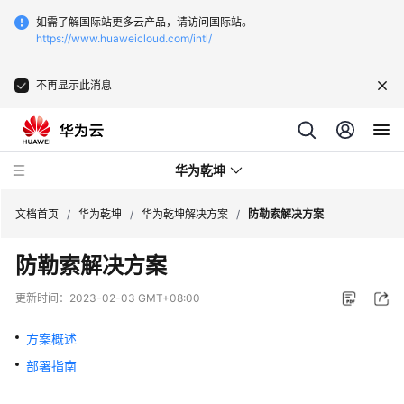
如需了解国际站更多云产品，请访问国际站。
https://www.huaweicloud.com/intl/
不再显示此消息
华为乾坤
文档首页
/
华为乾坤
/
华为乾坤解决方案
/
防勒索解决方案
防勒索解决方案
安
全
更新时间：
2023-02-03 GMT+08:00
云
服
方案概述
务
部署指南
云