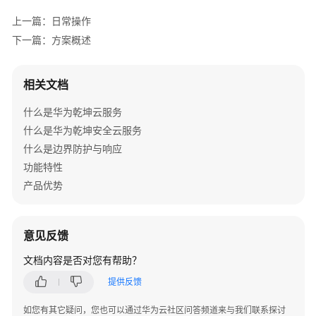
管
上一篇：日常操作
理
网
下一篇：方案概述
络
相关文档
华
为
什么是华为乾坤云服务
乾
什么是华为乾坤安全云服务
坤
解
什么是边界防护与响应
决
功能特性
方
产品优势
案
等
意见反馈
保
合
文档内容是否对您有帮助？
规
提供反馈
解
决
如您有其它疑问，您也可以通过华为云社区问答频道来与我们联系探讨