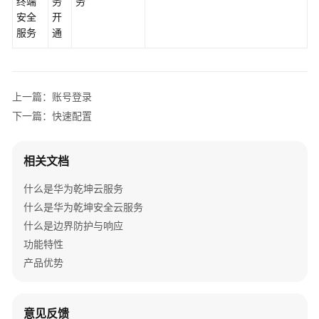
终端
务
务”
方
安全
开
案
服务
通
安
全
重
上一篇：账号登录
保
解
下一篇：快速配置
决
方
相关文档
案
什么是华为乾坤云服务
防
什么是华为乾坤安全云服务
勒
什么是边界防护与响应
索
解
功能特性
决
产品优势
方
案
意见反馈