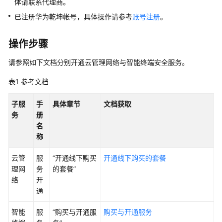
体请联系代理商。
管
理
已注册
华为乾坤
帐号，具体操作请参考
账号注册
。
网
络
操作步骤
华
请参照如下文档分别开通
云管理网络
与
智能终端安全服务
。
为
表1
乾
参考文档
坤
解
子服
手
具体章节
文档获取
决
务
册
方
名
案
称
云管
服
“开通线下购买
开通线下购买的套餐
等
理网
务
的套餐”
保
络
开
合
通
规
解
智能
服
“购买与开通服
购买与开通服务
决