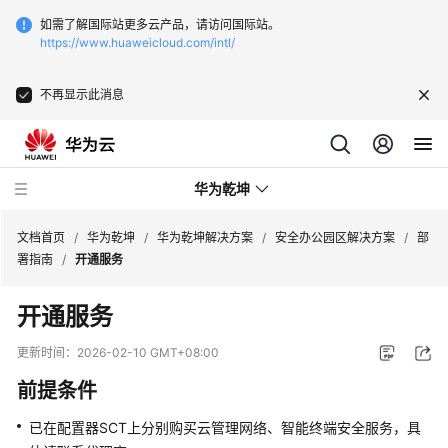
如需了解国际站更多云产品，请访问国际站。
https://www.huaweicloud.com/intl/
不再显示此消息
华为乾坤
文档首页
/
华为乾坤
/
华为乾坤解决方案
/
安全办公园区解决方案
/
部
署指南
/
开通服务
安
开通服务
全
云
更新时间：
2026-02-10 GMT+08:00
服
前提条件
务
已在配置器SCT上分别购买
云管理网络
、
智能终端安全服务
，具
云