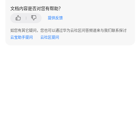
安
全
文档内容是否对您有帮助？
分
提供反馈
支
解
如您有其它疑问，您也可以通过华为云社区问答频道来与我们联系探讨
决
云宝助手提问
云社区提问
方
案
安
全
办
公
园
区
解
决
方
案
©2026 Huaweicloud.com 版权所有
黔ICP备20004760号-14
苏B2-20130048号
A2.B1.B2-20070312
方
增值电信业务经营许可证：B1.B2-20200593 | 代理域名注册服务机构：新网、西数