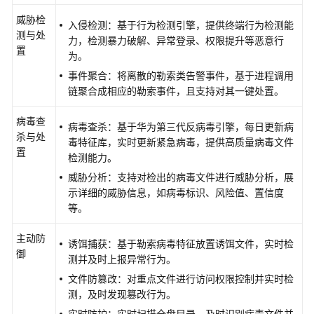
云
威胁检
入侵检测：基于行为检测引擎，提供终端行为检测能
服
测与处
力，检测暴力破解、异常登录、权限提升等恶意行
务
置
为。
等
事件聚合：将离散的勒索类告警事件，基于进程调用
级
链聚合成相应的勒索事件，且支持对其一键处置。
协
议
病毒查
（SLA）
病毒查杀：基于华为第三代反病毒引擎，每日更新病
杀与处
毒特征库，实时更新紧急病毒，提供高质量病毒文件
置
检测能力。
白
皮
威胁分析：支持对检出的病毒文件进行威胁分析，展
书
示详细的威胁信息，如病毒标识、风险值、置信度
资
等。
源
主动防
诱饵捕获：基于勒索病毒特征放置诱饵文件，实时检
支
御
测并及时上报异常行为。
持
文件防篡改：对重点文件进行访问权限控制并实时检
区
测，及时发现篡改行为。
域
实时防护：实时扫描全盘目录，及时识别病毒文件并