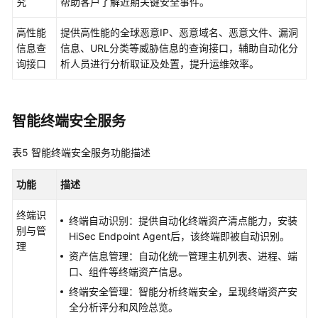
究
帮助客户了解近期关键安全事件。
文
档
高性能
提供高性能的全球恶意IP、恶意域名、恶意文件、漏洞
下
信息查
信息、URL分类等威胁信息的查询接口，辅助自动化分
载
询接口
析人员进行分析取证及处置，提升运维效率。
通
用
智能终端安全服务
参
考
表5
智能终端安全服务
功能描述
产
功能
描述
品
术
终端识
终端自动识别：提供自动化终端资产清点能力，安装
语
别与管
HiSec Endpoint Agent
后，该终端即被自动识别。
理
资产信息管理：自动化统一管理主机列表、进程、端
责
口、组件等终端资产信息。
任
共
终端安全管理：智能分析终端安全，呈现终端资产安
担
全分析评分和风险总览。