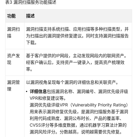
表3
漏洞扫描服务
功能描述
南
功能
描述
防
勒
漏洞扫
漏洞扫描支持系统扫描、应用扫描等多种扫描类型，并
索
描
为扫描出的漏洞提供修复建议。同时支持漏洞扫描报告
解
下载。
决
方
资产发
基于客户提供的IP网段，主动发现网段内的联网资产。
案
现
经客户确认后，支持资产一键录入，提高资产梳理效
率。
安
全
漏洞管
以漏洞视角呈现每个漏洞的详细信息和关联资产。
分
理
详细信息
包括漏洞名称、漏洞编号、漏洞优先级评级
支
VPR和修复建议等。
解
漏洞优先级评级VPR（Vulnerability Priority Rating）
决
用来表示漏洞修复优先级，是
漏洞扫描服务
基于漏洞
方
利用代码成熟度、漏洞公布时长、产品的覆盖率、
案
CVSS评分等多维度数据，通过机器学习算法计算的
漏洞风险评分。分数越高，说明越需要优先修复。
安