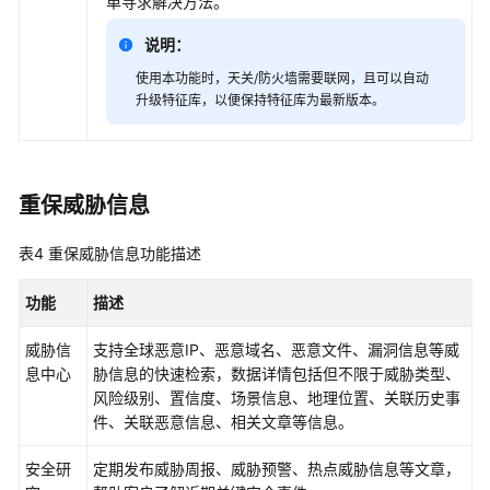
单寻求解决方法。
租
户
说明：
公
使用本功能时，天关/防火墙需要联网，且可以自动
共
升级特征库，以便保持特征库为最新版本。
操
作
华
重保威胁信息
为
乾
表4
重保威胁信息功能描述
坤-
MSP
功能
操
描述
作
威胁信
支持全球恶意IP、恶意域名、恶意文件、漏洞信息等威
息中心
胁信息的快速检索，数据详情包括但不限于威胁类型、
更
风险级别、置信度、场景信息、地理位置、关联历史事
多
件、关联恶意信息、相关文章等信息。
文
档
安全研
定期发布威胁周报、威胁预警、热点威胁信息等文章，