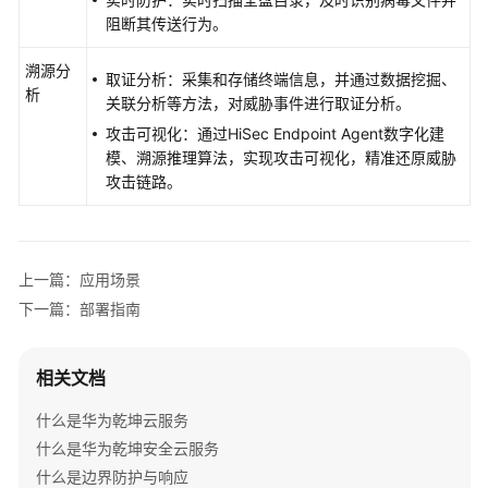
阻断其传送行为。
系
统
溯源分
权
取证分析：采集和存储终端信息，并通过数据挖掘、
析
限
关联分析等方法，对威胁事件进行取证分析。
攻击可视化：通过
HiSec Endpoint Agent
数字化建
模、溯源推理算法，实现攻击可视化，精准还原威胁
攻击链路。
上一篇：应用场景
下一篇：部署指南
相关文档
什么是华为乾坤云服务
什么是华为乾坤安全云服务
什么是边界防护与响应