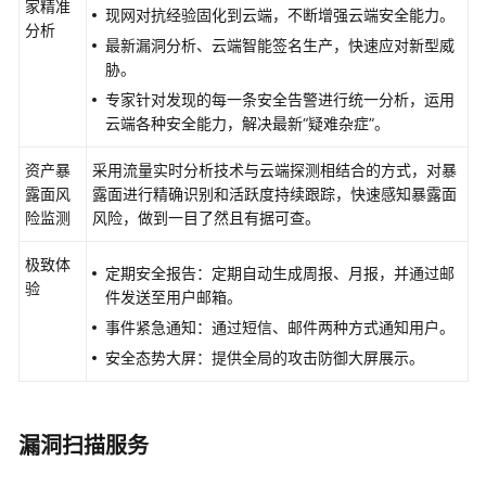
家精准
现网对抗经验固化到云端，不断增强云端安全能力。
介
分析
最新漏洞分析、云端智能签名生产，快速应对新型威
客
胁。
户
专家针对发现的每一条安全告警进行统一分析，运用
价
云端各种安全能力，解决最新
“疑难杂症”
。
值
资产暴
采用流量实时分析技术与云端探测相结合的方式，对暴
应
露面风
露面进行精确识别和活跃度持续跟踪，快速感知暴露面
用
险监测
风险，做到一目了然且有据可查。
场
景
极致体
定期安全报告：定期自动生成周报、月报，并通过邮
验
件发送至用户邮箱。
关
事件紧急通知：通过短信、邮件两种方式通知用户。
键
安全态势大屏：提供全局的攻击防御大屏展示。
特
性
部
漏洞扫描服务
署
指