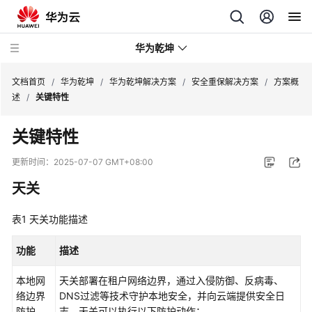
华为乾坤
文档首页
/
华为乾坤
/
华为乾坤解决方案
/
安全重保解决方案
/
方案概
述
/
关键特性
安
关键特性
全
云
更新时间：
2025-07-07 GMT+08:00
服
天关
务
表1
云
天关功能描述
管
理
功能
描述
网
本地网
络
天关部署在租户网络边界，通过入侵防御、反病毒、
络边界
DNS过滤等技术守护本地安全，并向云端提供安全日
防护
志。天关可以执行以下防护动作：