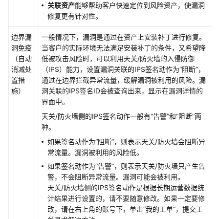
关联资产
能够帮助客户快速定位到风险资产，使漏洞
全
修复更有针对性。
办
公
边界漏
一般情况下，漏洞是通过在资产上安装补丁进行修复。
园
洞免疫
当客户的实际环境无法满足安装补丁的条件，又希望降
区
（自动
低被攻击风险时，可以利用天关/防火墙的入侵防御
解
消减处
（IPS）能力，设置漏洞关联的IPS签名动作为“阻断”，
决
置措
通过在边界拦截异常流量，缓解漏洞被利用的风险。漏
方
施）
洞关联的IPS签名ID会被查询出来，显示在漏洞详情的
案
界面中。
华
天关/防火墙侧的IPS签名动作一般有“告警”和“阻断”两
为
种。
乾
如果签名动作为“阻断”，则表示天关/防火墙会阻断异
坤
常流量。漏洞被利用的风险低。
APP
如果签名动作为“告警”，则表示天关/防火墙只产生告
警，不会阻断异常流量。漏洞可能会被利用。
华
天关/防火墙侧的IPS签名动作是根据长期运营数据统
为
计结果进行设置的，请不要随意修改。如果一定要修
乾
改，
请在右上角的账号下，单击“我的工单”，提交工
坤-