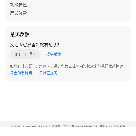
功能特性
产品优势
意见反馈
文档内容是否对您有帮助？
提供反馈
如您有其它疑问，您也可以通过华为云社区问答频道来与我们联系探讨
云宝助手提问
云社区提问
©2026 Huaweicloud.com 版权所有
黔ICP备20004760号-14
苏B2-20130048号
A2.B1.B2-20070312
增值电信业务经营许可证：B1.B2-20200593 | 代理域名注册服务机构：新网、西数