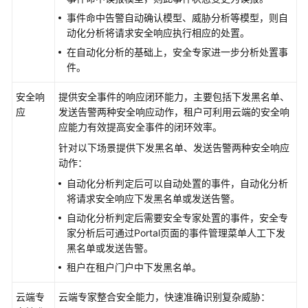
保
事件命中告警自动确认模型、威胁分析等模型，则自
解
动化分析将请求安全响应执行相应的处置。
决
在自动化分析的基础上，安全专家进一步分析处置事
方
件。
案
安全响
提供安全事件的响应闭环能力，主要包括下发黑名单、
方
应
发送告警两种安全响应动作，租户可利用云端的安全响
案
应能力有效提高安全事件的闭环效率。
概
针对以下场景提供下发黑名单、发送告警两种安全响应
述
动作：
趋
自动化分析判定后可以自动处置的事件，自动化分析
势
将请求安全响应下发黑名单或发送告警。
和
自动化分析判定后需要安全专家处置的事件，安全专
挑
家分析后可通过Portal页面的事件管理菜单人工下发
战
黑名单或发送告警。
租户在租户门户中下发黑名单。
方
案
云端专
云端专家整合安全能力，快速准确识别复杂威胁：
简