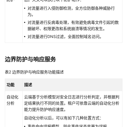
华
为
对流量进行入侵防御检测，全方位防御各种威胁行
乾
为。
坤
对流量进行反病毒处理，有效避免病毒文件引起的数
解
据破坏、权限更改和系统崩溃等情况的发生。
决
对流量进行DNS过滤，全面控制域名访问。
方
案
等
边界防护与响应服务
保
合
表2
边界防护与响应服务
功能描述
规
解
功能
描述
决
方
自动化
云端基于分析模型对安全日志进行分析判定，并根据判
案
分析
定结果执行不同的处置。租户可依靠云端的自动化分析
能力提升防护响应速度。
安
自动化分析以后，可以有如下几种处置方式：
全
重
事件命中误报模型，则此事件状态变更为误报。