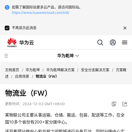
如需了解国际站更多云产品，请访问国际站。
https://www.huaweicloud.com/intl/
不再显示此消息
华为乾坤
文档首页
/
华为乾坤
/
华为乾坤解决方案
/
安全分支解决方案
/
方案概
述
/
应用场景
/
物流业（FW）
安
物流业（FW）
全
云
更新时间：
2024-12-03 GMT+08:00
服
务
某物联公司主要从事运输、仓储、搬运、包装、配送等工作，在全
国10多个省份有200+家分拨中心。
云
该司希望分拨中心和总部之间能够进行业务互访，同时分拨中心实