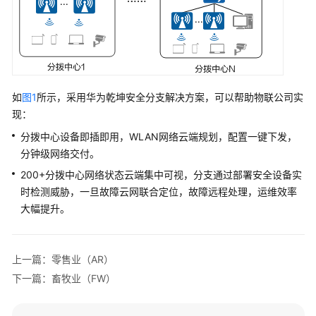
方
案
安
全
重
如
图1
所示，采用华为乾坤安全分支解决方案，可以帮助物联公司实
保
现：
解
决
分拨中心设备即插即用，WLAN网络云端规划，配置一键下发，
方
分钟级网络交付。
案
200+分拨中心网络状态云端集中可视，分支通过部署安全设备实
时检测威胁，一旦故障云网联合定位，故障远程处理，运维效率
防
大幅提升。
勒
索
解
决
上一篇：零售业（AR）
方
下一篇：畜牧业（FW）
案