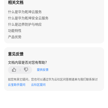
安
相关文档
全
分
什么是华为乾坤云服务
支
什么是华为乾坤安全云服务
解
什么是边界防护与响应
决
功能特性
方
产品优势
案
方
意见反馈
案
概
文档内容是否对您有帮助？
述
提供反馈
趋
如您有其它疑问，您也可以通过华为云社区问答频道来与我们联系探讨
势
云宝助手提问
云社区提问
和
挑
战