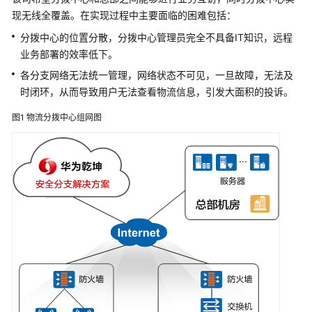
管
现无线全覆盖。在实现过程中主要面临的困难包括：
理
网
分拨中心的位置分散，分拨中心管理员完全不具备IT知识，远程
络
业务部署的效率低下。
各分支网络无法统一管理，网络状态不可见，一旦故障，无法及
华
时闭环，从而导致用户无法查看物流信息，引发大面积的投诉。
为
乾
图1
物流分拨中心组网图
坤
解
决
方
案
等
保
合
规
解
决