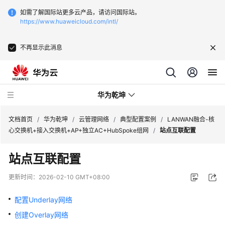
如需了解国际站更多云产品，请访问国际站。
https://www.huaweicloud.com/intl/
不再显示此消息
华为乾坤
文档首页
/
华为乾坤
/
云管理网络
/
典型配置案例
/
LANWAN融合-核
心交换机+接入交换机+AP+独立AC+HubSpoke组网
/
站点互联配置
安
站点互联配置
全
云
更新时间：
2026-02-10 GMT+08:00
服
务
配置Underlay网络
创建Overlay网络
云