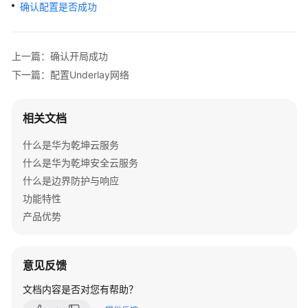
管
确认配置是否成功
理
网
络
上一篇：确认开局成功
下一篇：配置Underlay网络
典
型
配
相关文档
置
案
什么是华为乾坤云服务
例
什么是华为乾坤安全云服务
什么是边界防护与响应
单
功能特性
AP
产品优势
组
网
场
意见反馈
景
文档内容是否对您有帮助？
纯