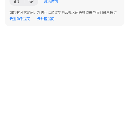
提供反馈
AP
组
如您有其它疑问，您也可以通过华为云社区问答频道来与我们联系探讨
网
云宝助手提问
云社区提问
场
景
AR+AP
组
网
场
景
AR+交
换
机
+AP
组
©2026 Huaweicloud.com 版权所有
黔ICP备20004760号-14
苏B2-20130048号
A2.B1.B2-20070312
网
增值电信业务经营许可证：B1.B2-20200593 | 代理域名注册服务机构：新网、西数
场
电子营业执照
贵公网安备 52990002000093号
景