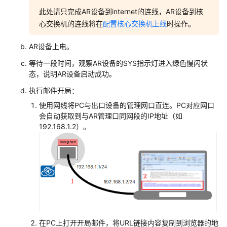
+云
此处请只完成AR设备到internet的连线，AR设备到核
AP
心交换机的连线将在
配置核心交换机上线
时操作。
组
网
AR设备上电。
场
景
等待一段时间，观察AR设备的SYS指示灯进入绿色慢闪状
态，说明AR设备启动成功。
AR+核
执行邮件开局：
心
使用网线将PC与出口设备的管理网口直连。PC对应网口
交
会自动获取到与AR管理口同网段的IP地址（如
换
192.168.1.2）。
机
+接
入
交
换
机
+云
AP
组
在PC上打开开局邮件，将URL链接内容复制到浏览器的地