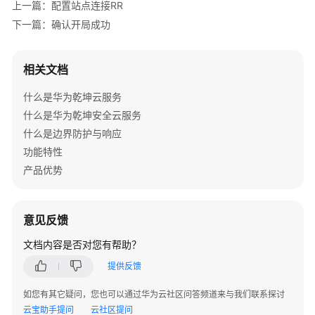
上一篇：配置站点连接RR
接
入
下一篇：确认开局成功
LSW+云
AP
相关文档
组
网
什么是华为乾坤云服务
场
什么是华为乾坤安全云服务
景
什么是边界防护与响应
仅
功能特性
核
产品优势
心
交
换
意见反馈
机
+接
文档内容是否对您有帮助？
入
提供反馈
交
换
如您有其它疑问，您也可以通过华为云社区问答频道来与我们联系探讨
机
云宝助手提问
云社区提问