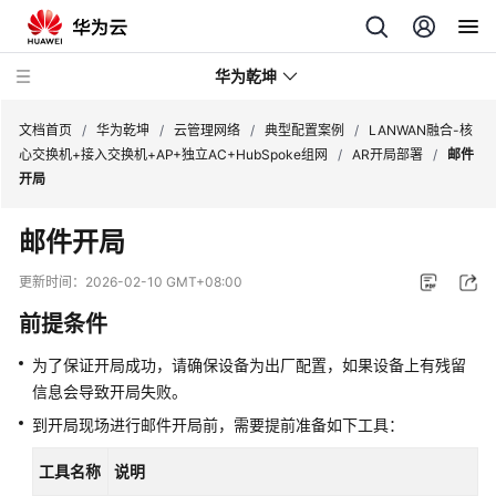
华为乾坤
文档首页
/
华为乾坤
/
云管理网络
/
典型配置案例
/
LANWAN融合-核
心交换机+接入交换机+AP+独立AC+HubSpoke组网
/
AR开局部署
/
邮件
开局
安
全
邮件开局
云
服
更新时间：
2026-02-10 GMT+08:00
务
前提条件
云
为了保证开局成功，请确保设备为出厂配置，如果设备上有残留
管
信息会导致开局失败。
理
网
到开局现场进行邮件开局前，需要提前准备如下工具：
络
工具名称
说明