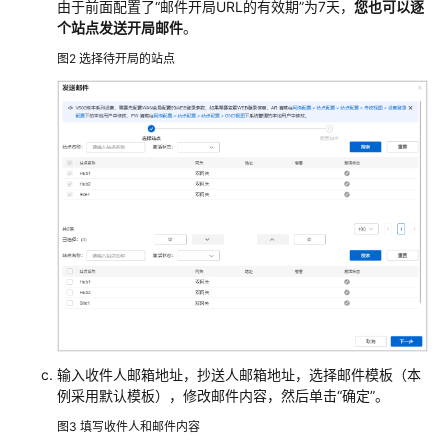
由于前面配置了“邮件开局URL的有效期”为7天，
您也可以逐
AR+AP
个站点发送开局邮件
。
组
图2
选择待开局的站点
网
场
景
AR+交
换
机
+AP
组
网
场
景
防
输入收件人邮箱地址，抄送人邮箱地址，选择邮件模板（本
火
例采用默认模板），修改邮件内容，然后单击
“确定”
。
墙
+交
图3
填写收件人和邮件内容
换