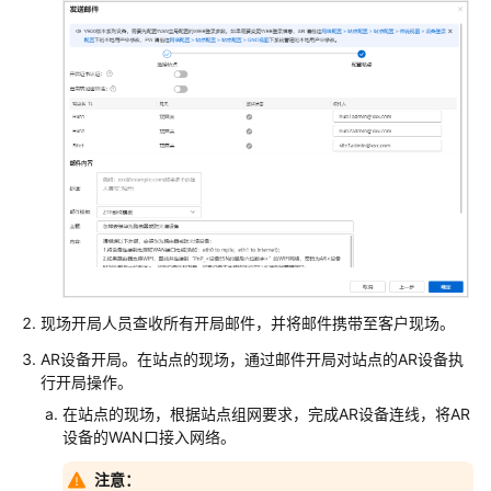
机
+AP
组
网
场
景
防
火
墙
+核
心
交
现场开局人员查收所有开局邮件，并将邮件携带至客户现场。
换
机
AR设备开局。在站点的现场，通过邮件开局对站点的AR设备执
行开局操作。
+接
入
在站点的现场，根据站点组网要求，完成AR设备连线，将AR
交
设备的WAN口接入网络。
换
机
注意：