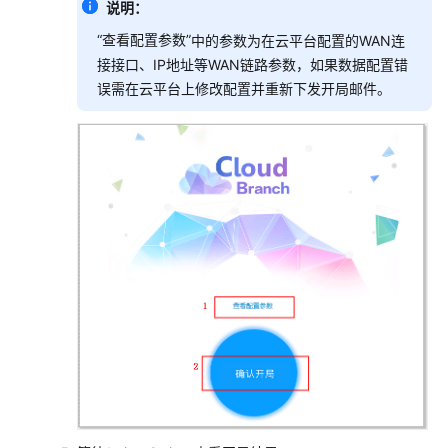
说明：
网
“查看配置参数”
中的参数为在云平台配置的WAN连
场
接接口、IP地址等WAN链路参数，如果数据配置错
景
误需在云平台上修改配置并重新下发开局邮件。
防
火
墙
+核
心
交
换
机
+接
入
交
换
机
+AP+随
板
AC