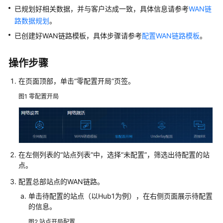
管
已规划好相关数据，并与客户达成一致，具体信息请参考
WAN链
理
路数据规划
。
网
已创建好WAN链路模板，具体步骤请参考
配置WAN链路模板
。
络
典
操作步骤
型
在页面顶部，单击“零配置开局”页签。
配
置
图1
零配置开局
案
例
单
AP
在左侧列表的“站点列表”中，选择“未配置”，筛选出待配置的站
组
点。
网
配置总部站点的WAN链路。
场
景
单击待配置的站点（以Hub1为例），在右侧页面展示待配置
的信息。
纯
图2
站点开局配置