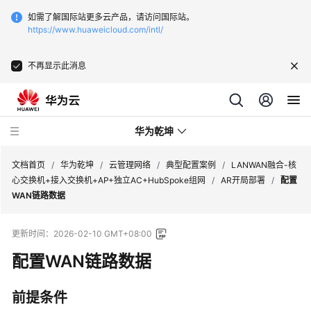
如需了解国际站更多云产品，请访问国际站。
https://www.huaweicloud.com/intl/
不再显示此消息
华为乾坤
文档首页
/
华为乾坤
/
云管理网络
/
典型配置案例
/
LANWAN融合-核
心交换机+接入交换机+AP+独立AC+HubSpoke组网
/
AR开局部署
/
配置
WAN链路数据
安
全
更新时间：
2026-02-10 GMT+08:00
云
服
配置WAN链路数据
务
前提条件
云