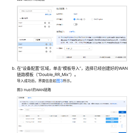
AP
组
网
场
景
AR+AP
组
网
场
在“设备配置”区域，单击
“模板导入”
，选择已经创建好的WAN
景
链路模板（
“Double_RR_Mix”
）。
图3
导入成功后，界面信息如
所示。
AR+交
换
图3
Hub1的WAN链路
机
+AP
组
网
场
景