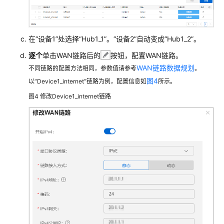
防
火
墙
在“设备1”处选择“Hub1_1”。“设备2”自动变成“Hub1_2”。
+交
逐个
单击WAN链路后的
按钮，配置WAN链路。
换
WAN链路数据规划
机
不同链路的配置方法相同，参数值请参考
。
+AP
图4
以“Device1_internet”链路为例，配置信息如
所示。
组
图4
修改Device1_internet链路
网
场
景
防
火
墙
+核
心
交
换
机