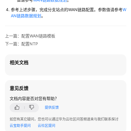
换
参考上述步骤，完成分支站点的WAN链路配置。参数值请参考
W
机
AN链路数据规划
。
+云
AP
组
上一篇：配置WAN链路模板
网
场
下一篇：配置NTP
景
相关文档
防
火
墙
+核
意见反馈
心
交
文档内容是否对您有帮助？
换
提供反馈
机
+接
如您有其它疑问，您也可以通过华为云社区问答频道来与我们联系探讨
入
云宝助手提问
云社区提问
交