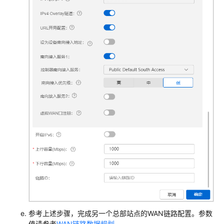
+接
入
交
换
机
+云
AP
组
网
场
景
AR+核
心
交
换
机
+接
入
参考上述步骤，完成另一个总部站点的WAN链路配置。参数
交
值请参考
WAN链路数据规划
。