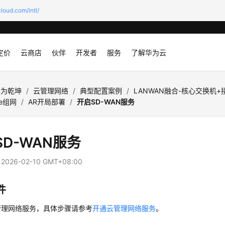
loud.com/intl/
定价
云商店
伙伴
开发者
服务
了解华为云
华为乾坤
/
云管理网络
/
典型配置案例
/
LANWAN融合-核心交换机+
ke组网
/
AR开局部署
/
开启SD-WAN服务
SD-WAN服务
：
2026-02-10 GMT+08:00
件
管理网络服务，具体步骤请参考
开通云管理网络服务
。