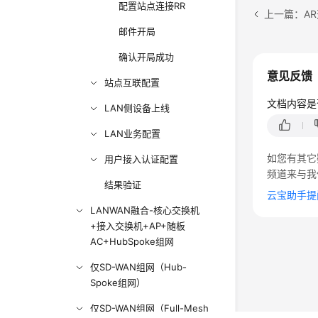
配置站点连接RR
上一篇：A
邮件开局
确认开局成功
意见反馈
站点互联配置
文档内容是
LAN侧设备上线
LAN业务配置
如您有其它
用户接入认证配置
频道来与我
结果验证
云宝助手提
LANWAN融合-核心交换机
+接入交换机+AP+随板
AC+HubSpoke组网
仅SD-WAN组网（Hub-
Spoke组网）
仅SD-WAN组网（Full-Mesh