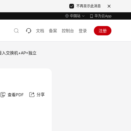
不再显示此消息
中国站
华为云App
文档
备案
控制台
登录
注册
接入交换机+AP+独立
分享
查看PDF