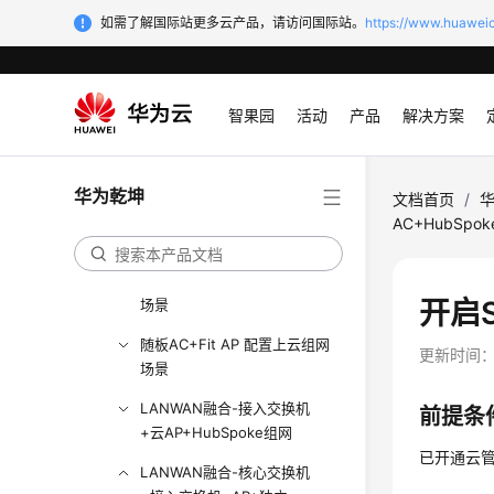
组网场景
如需了解国际站更多云产品，请访问国际站。
https://www.huaweic
仅接入LSW+云AP组网场景
仅核心交换机+接入交换机+云
AP组网场景
智果园
活动
产品
解决方案
仅核心交换机+接入交换机
+AP+独立AC组网场景
华为乾坤
文档首页
/
仅核心交换机+接入交换机
AC+HubSpo
+AP+随板AC组网场景
独立AC+Fit AP监控上云组网
开启
场景
随板AC+Fit AP 配置上云组网
更新时间
场景
LANWAN融合-接入交换机
前提条
+云AP+HubSpoke组网
已开通云
LANWAN融合-核心交换机