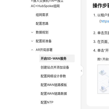
+接入交换机+AP+独立
操作步
AC+HubSpoke组网
组网需求
以租户
（
http
配置思路
数据规划
单击页
配置前准备
在页面上
AR开局部署
单击“开
开启SD-WAN服务
图1
开启
创建站点并添加设备
配置网络设计参数
配置WAN链路模板
配置WAN链路数据
配置NTP