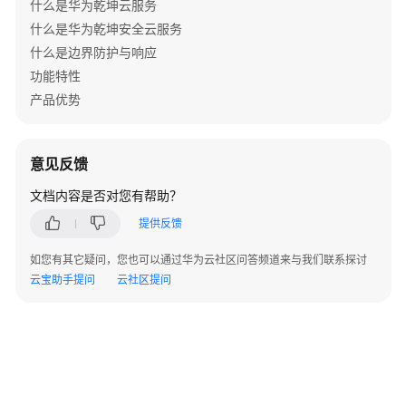
什么是华为乾坤云服务
AP
组
什么是华为乾坤安全云服务
网
什么是边界防护与响应
场
功能特性
景
产品优势
AR+AP
组
意见反馈
网
场
文档内容是否对您有帮助？
景
提供反馈
AR+交
如您有其它疑问，您也可以通过华为云社区问答频道来与我们联系探讨
换
云宝助手提问
云社区提问
机
+AP
组
网
场
景