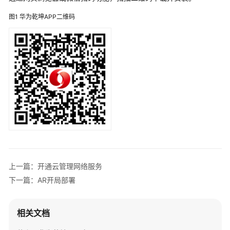
管
理
图1
华为乾坤APP二维码
网
络
典
型
配
置
案
例
单
AP
组
上一篇：开通云管理网络服务
网
下一篇：AR开局部署
场
景
相关文档
纯