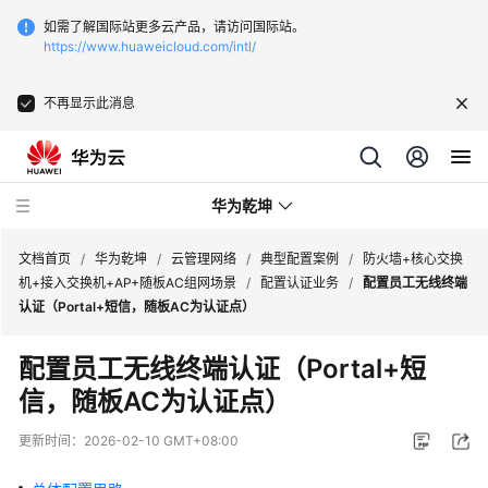
如需了解国际站更多云产品，请访问国际站。
https://www.huaweicloud.com/intl/
不再显示此消息
华为乾坤
文档首页
/
华为乾坤
/
云管理网络
/
典型配置案例
/
防火墙+核心交换
机+接入交换机+AP+随板AC组网场景
/
配置认证业务
/
配置员工无线终端
认证（Portal+短信，随板AC为认证点）
安
全
配置员工无线终端认证（Portal+短
云
信，随板AC为认证点）
服
务
更新时间：
2026-02-10 GMT+08:00
云