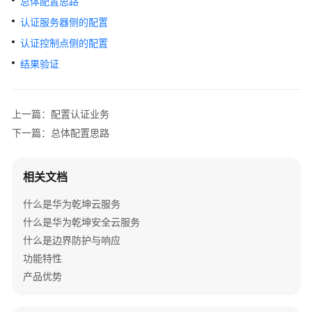
总体配置思路
管
理
认证服务器侧的配置
网
认证控制点侧的配置
络
结果验证
典
型
上一篇：配置认证业务
配
置
下一篇：总体配置思路
案
例
相关文档
单
什么是华为乾坤云服务
AP
什么是华为乾坤安全云服务
组
网
什么是边界防护与响应
场
功能特性
景
产品优势
纯