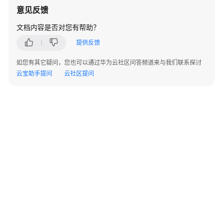
AP
意见反馈
组
网
文档内容是否对您有帮助？
场
提供反馈
景
如您有其它疑问，您也可以通过华为云社区问答频道来与我们联系探讨
AR+AP
云宝助手提问
云社区提问
组
网
场
景
AR+交
换
机
+AP
组
网
场
景
©2026 Huaweicloud.com 版权所有
黔ICP备20004760号-14
苏B2-20130048号