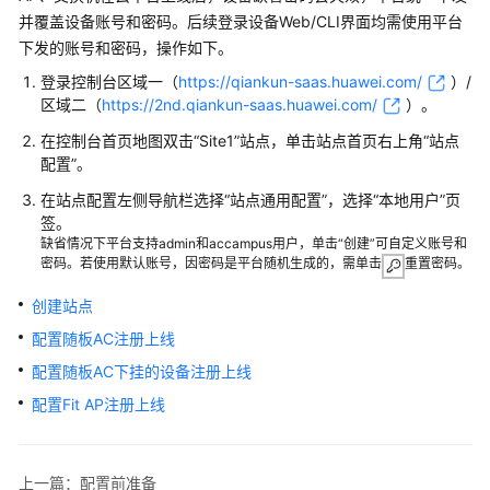
管
并覆盖设备账号和密码。后续登录设备Web/CLI界面均需使用平台
理
下发的账号和密码，操作如下。
网
络
登录
控制台
区域一（
https://qiankun-saas.huawei.com/
）/
区域二（
https://2nd.qiankun-saas.huawei.com/
）
。
典
在控制台首页地图双击“Site1”站点，单击站点首页右上角“站点
型
配置”。
配
在站点配置左侧导航栏选择
“
站点通用配置
”
，选择“本地用户”页
置
签。
案
缺省情况下平台支持admin和accampus用户，单击“创建”可自定义账号和
例
密码。若使用默认账号，因密码是平台随机生成的，需单击
重置密码。
单
创建站点
AP
配置随板AC注册上线
组
配置随板AC下挂的设备注册上线
网
场
配置Fit AP注册上线
景
纯
上一篇：配置前准备