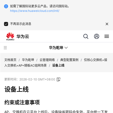
如需了解国际站更多云产品，请访问国际站。
https://www.huaweicloud.com/intl/
不再显示此消息
华为乾坤
文档首页
/
华为乾坤
/
云管理网络
/
典型配置案例
/
仅核心交换机+接
入交换机+AP+随板AC组网场景
/
设备上线
安
更新时间：
2026-02-10 GMT+08:00
全
云
设备上线
服
务
约束或注意事项
云
AP、交换机在
云平台
上线后，设备缺省密码会失效，平台统一下发