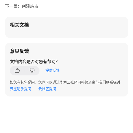
AP
下一篇：创建站点
组
网
场
相关文档
景
AR+AP
组
意见反馈
网
文档内容是否对您有帮助？
场
景
提供反馈
AR+交
如您有其它疑问，您也可以通过华为云社区问答频道来与我们联系探讨
换
云宝助手提问
云社区提问
机
+AP
组
网
©2026 Huaweicloud.com 版权所有
黔ICP备20004760号-14
苏B2-20130048号
A2.B1.B2-20070312
场
增值电信业务经营许可证：B1.B2-20200593 | 代理域名注册服务机构：新网、西数
景
电子营业执照
贵公网安备 52990002000093号