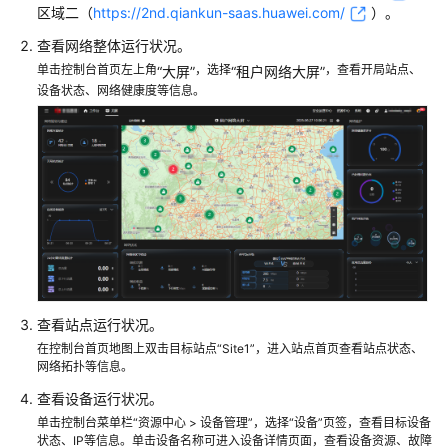
区域二（
https://2nd.qiankun-saas.huawei.com/
）
。
防
查看网络整体运行状况。
火
单击控制台首页左上角
，选择
，查看开局站点、
“大屏”
“租户网络大屏”
墙
设备状态、网络健康度等信息。
+交
换
机
+AP
组
网
场
景
防
火
查看站点运行状况。
墙
在控制台首页地图上双击目标站点“Site1”，进入站点首页查看站点状态、
+核
网络拓扑等信息。
心
查看设备运行状况。
交
单击控制台菜单栏“资源中心 > 设备管理”，选择“设备”页签，查看目标设备
换
状态、IP等信息。单击设备名称可进入设备详情页面，查看设备资源、故障
机