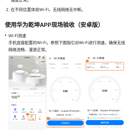
管
理
在不同位置体验Wi-Fi，无线网络无中断。
网
络
使用华为乾坤APP现场验收（安卓版）
典
Wi-Fi测速
型
手机连接配置的Wi-Fi，参照下图指引对Wi-Fi进行测速，确保无线
配
网络流畅、漫游正常。
置
案
例
单
AP
组
网
场
景
纯