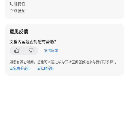
功能特性
路
产品优势
数
据
规
意见反馈
划
文档内容是否对您有帮助？
配
提供反馈
置
如您有其它疑问，您也可以通过华为云社区问答频道来与我们联系探讨
前
云宝助手提问
云社区提问
准
备
设
备
上
线
业
务