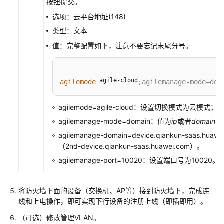
思
按钮提交。
路
选项：云平台地址(148)
类型：文本
数
值：完整配置如下，注意不要忘记末尾分号。
据
规
划
=agile-cloud
agilemode
;agilemanage-mode=dom
配
置
agilemode=agile-cloud：设置切换模式为云模式；
前
agilemanage-mode=domain：值为
ip
或者
domain
，
准
备
agilemanage-domain=device.qiankun-saas.hua
（2nd-device.qiankun-saas.huawei.com）
。
设
agilemanage-port=10020：设置端口号为10020。
备
上
将防火墙下面的设备（交换机、AP等）接到防火墙下，完成连
线
线和上电操作，即可实现下行设备的注册上线（即插即用）。
创
（可选）修改管理VLAN。