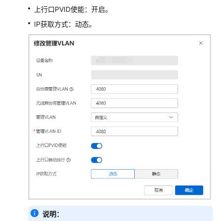
线
上行口PVID使能：开启。
IP获取方式：动态。
配
置
防
火
墙
下
挂
的
设
备
注
册
上
线
业
务
说明：
配