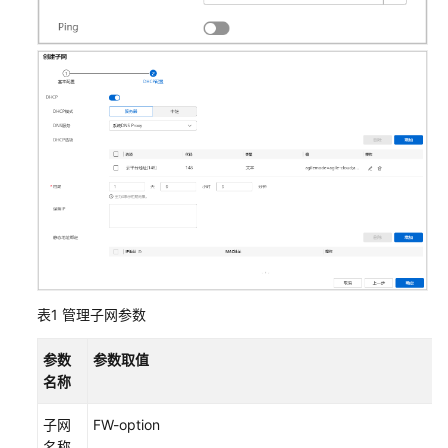
AP
组
网
场
景
AR+AP
组
网
场
景
AR+交
换
表1
管理子网参数
机
+AP
参数
参数取值
组
名称
网
场
子网
FW-option
景
名称