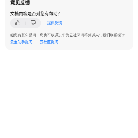
意见反馈
+云
AP
文档内容是否对您有帮助？
组
提供反馈
网
场
如您有其它疑问，您也可以通过华为云社区问答频道来与我们联系探讨
景
云宝助手提问
云社区提问
AR+核
心
交
换
机
+接
入
交
换
机
+云
AP
组
©2026 Huaweicloud.com 版权所有
黔ICP备20004760号-14
苏B2-20130048号