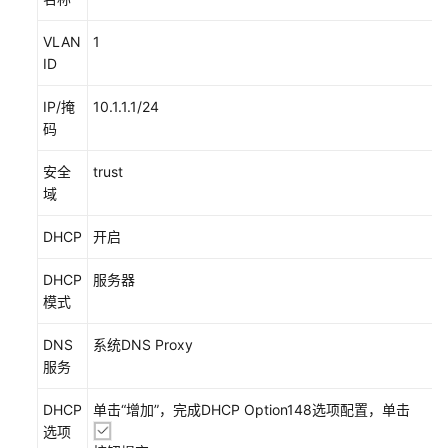
防
VLAN
1
火
ID
墙
+交
IP/掩
10.1.1.1/24
换
码
机
+AP
安全
trust
组
域
网
场
DHCP
开启
景
DHCP
服务器
组
模式
网
需
DNS
系统DNS Proxy
求
服务
配
DHCP
单击“增加”，完成DHCP Option148选项配置，单击
置
选项