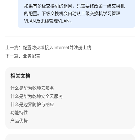
置
如果有多级交换机的组网，只需要修改第一级交换机
的配置。下级交换机会自动从上级交换机学习管理
结
VLAN及无线管理VLAN。
果
验
证
上一篇：配置防火墙接入Internet并注册上线
防
下一篇：业务配置
火
墙
+核
相关文档
心
什么是华为乾坤云服务
交
换
什么是华为乾坤安全云服务
机
什么是边界防护与响应
+接
功能特性
入
产品优势
交
换
机