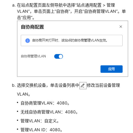
建
在站点配置页面左侧导航中选择“站点通用配置 > 管理
站
VLAN”，单击页面上“自协商”，开启“自协商管理VLAN”。单
点
击“应用”。
及
添
加
设
备
配
置
防
火
选择交换机设备，单击设备列表中
修改当前设备管理
墙
接
VLAN。
入
自协商管理VLAN：4080。
Internet
无线自协商管理VLAN：4080。
并
注
管理VLAN：自定义。
册
管理VLAN ID：4080。
上