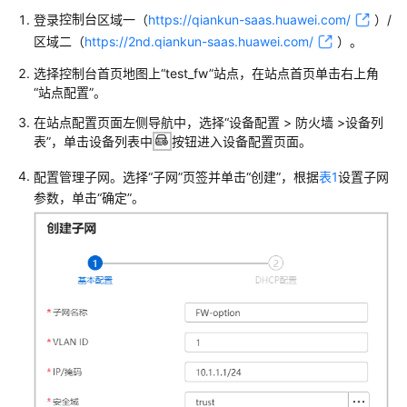
管
控制台
登录
区域一（
https://qiankun-saas.huawei.com/
）/
理
区域二（
https://2nd.qiankun-saas.huawei.com/
）
。
网
络
选择控制台首页地图上“test_fw”站点，在站点首页单击右上角
“站点配置”。
典
在站点配置页面左侧导航中，选择
“
设备配置 > 防火墙 >设备列
型
表
”
，单击设备列表中
按钮进入设备配置页面。
配
置
配置管理子网。选择“子网”页签并单击“创建”，根据
表1
设置子网
案
参数，单击“确定”。
例
单
AP
组
网
场
景
纯