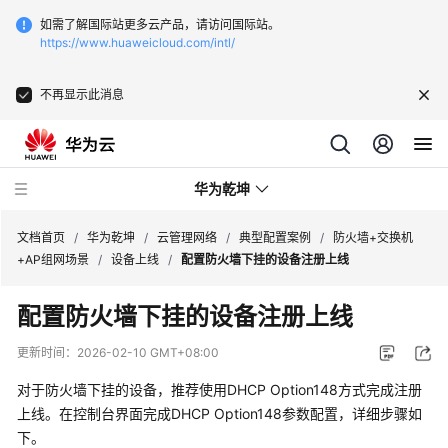
如需了解国际站更多云产品，请访问国际站。
https://www.huaweicloud.com/intl/
不再显示此消息
华为乾坤
文档首页
/
华为乾坤
/
云管理网络
/
典型配置案例
/
防火墙+交换机
+AP组网场景
/
设备上线
/
配置防火墙下挂的设备注册上线
安
配置防火墙下挂的设备注册上线
全
云
更新时间：
2026-02-10 GMT+08:00
服
务
对于防火墙下挂的设备，推荐使用DHCP Option148方式完成注册
上线。在控制台界面完成DHCP Option148参数配置，详细步骤如
云
下。