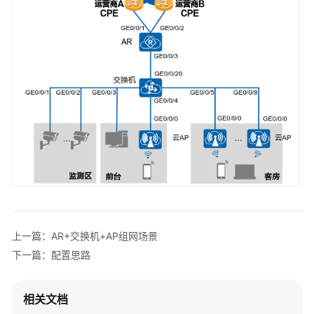
AP
组
网
场
景
AR+AP
组
网
场
景
AR+交
换
机
上一篇：AR+交换机+AP组网场景
+AP
组
下一篇：配置思路
网
场
相关文档
景