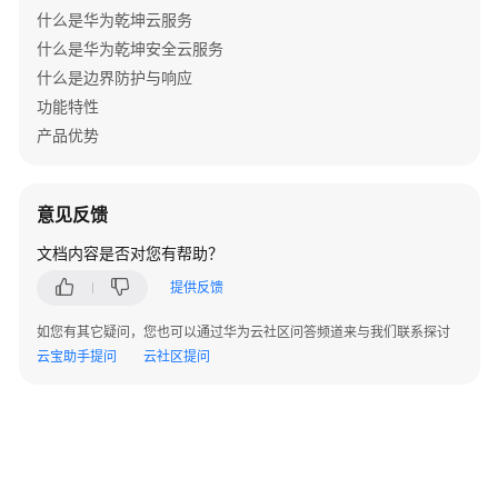
什么是华为乾坤云服务
组
什么是华为乾坤安全云服务
网
什么是边界防护与响应
需
求
功能特性
产品优势
配
置
思
意见反馈
路
文档内容是否对您有帮助？
数
提供反馈
据
规
如您有其它疑问，您也可以通过华为云社区问答频道来与我们联系探讨
划
云宝助手提问
云社区提问
配
置
前
准