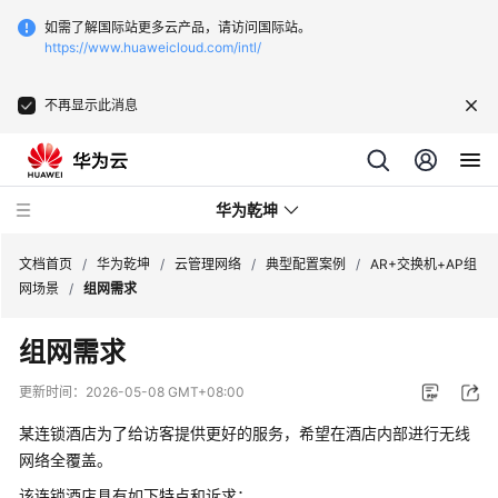
如需了解国际站更多云产品，请访问国际站。
https://www.huaweicloud.com/intl/
不再显示此消息
华为乾坤
文档首页
/
华为乾坤
/
云管理网络
/
典型配置案例
/
AR+交换机+AP组
网场景
/
组网需求
安
组网需求
全
云
更新时间：
2026-05-08 GMT+08:00
服
务
某连锁酒店为了给访客提供更好的服务，希望在酒店内部进行无线
网络全覆盖。
云
该连锁酒店具有如下特点和诉求：