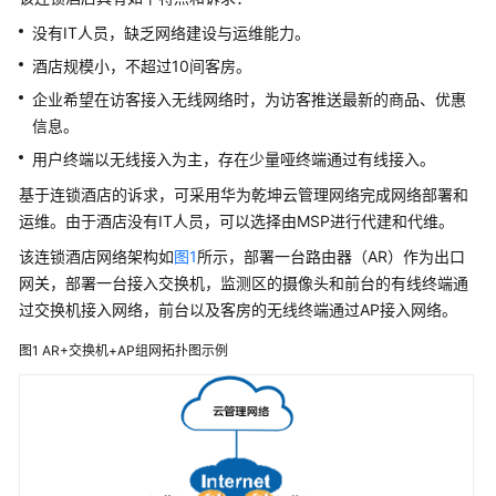
管
没有IT人员，缺乏网络建设与运维能力。
理
网
酒店规模小，不超过10间客房。
络
企业希望在访客接入无线网络时，为访客推送最新的商品、优惠
信息。
典
用户终端以无线接入为主，存在少量哑终端通过有线接入。
型
配
基于连锁酒店的诉求，可采用
华为乾坤
云管理网络
完成网络部署和
置
运维。由于酒店没有IT人员，可以选择由MSP进行代建和代维。
案
该连锁酒店网络架构如
例
图1
所示，部署一台路由器（AR）作为出口
网关，部署一台接入交换机，监测区的摄像头和前台的有线终端通
单
过交换机接入网络，前台以及客房的无线终端通过AP接入网络。
AP
图1
AR+交换机+AP组网拓扑图示例
组
网
场
景
纯