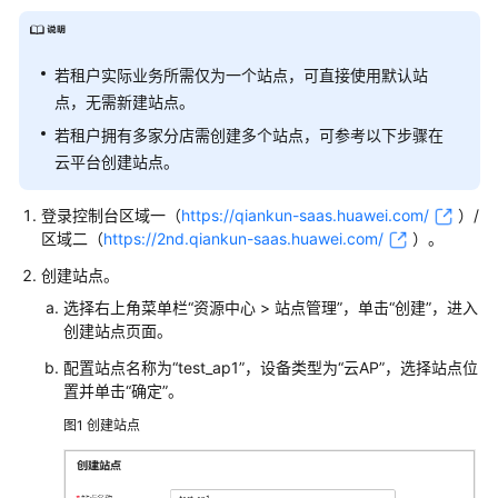
网
需
求
若租户实际业务所需仅为一个站点，可直接使用默认站
点，无需新建站点。
配
置
若租户拥有多家分店需创建多个站点，可参考以下步骤在
思
云平台
创建站点。
路
登录
控制台
区域一（
https://qiankun-saas.huawei.com/
）/
数
区域二（
https://2nd.qiankun-saas.huawei.com/
）
。
据
创建站点。
规
划
选择右上角菜单栏
“
资源中心 > 站点管理
”
，单击
“创建”
，进入
创建站点页面。
配
配置站点名称为“test_ap1”，设备类型为“云AP”，选择站点位
置
置并单击“确定”。
前
图1
创建站点
准
备