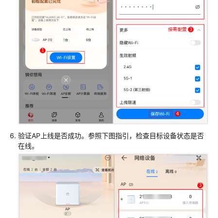
交
换
机
+接
入
交
换
机
+云
AP
组
网
场
验证AP上线是否成功。参照下图指引，检查目标设备状态是否
在线。
景
仅
核
心
交
换