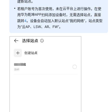
建新站点。
+接
入
云平台
若租户账号为首次使用，未在
上进行操作。在使
交
华为乾坤APP
用
扫码添加设备时，无需选择站点，直接
换
跳转
4
。设备会自动加入默认站点“我的网络”，站点类型
机
为“云AP、LSW、AR、FW”。
+AP+独
立
AC
组
网
场
景
防
火
墙
+核
心
交
换