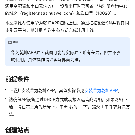
管
满足空配置和串口无输入），设备出厂时已预置华为注册查询中心
理
的域名（register.naas.huawei.com）和端口号（10020）。
网
络
本案例推荐使用华为乾坤APP扫码上线。通过扫描设备SN并将其同
步到
云平台
，以注册查询中心方式完成注册上线。
典
型
配
华为乾坤APP界面截图可能与实际界面略有差异，但并不影
置
响使用，具体操作请以实际界面为准。
案
例
前提条件
单
下载并安装华为乾坤APP，具体步骤参见
AP
安装华为乾坤APP
。
组
请确保AP设备通过DHCP方式成功接入运营商网络，如果网络不
网
通，
请在右上角的账号下，单击“我的工单”，提交工单寻求解决方
场
法。
景
创建站点
组