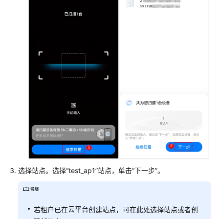
+接
入
交
换
机
+云
AP
组
网
场
景
防
火
墙
+核
选择站点。选择“test_ap1”站点，单击“下一步”。
心
交
换
云平台
若租户已在
创建站点，可在此处选择站点或者创
机