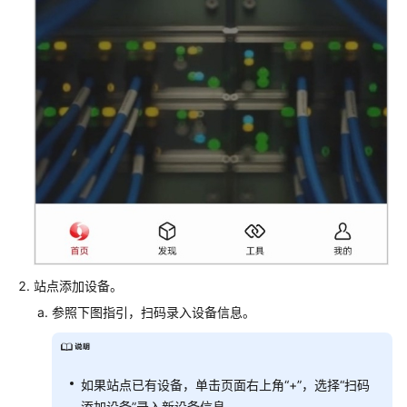
网
场
景
防
火
墙
+交
换
机
+AP
组
网
场
景
站点添加设备。
参照下图指引，扫码录入设备信息。
防
火
墙
+核
如果站点已有设备，单击页面右上角“+”，选择“扫码
心
添加设备”录入新设备信息。