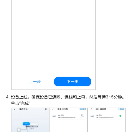
机
+接
入
交
换
机
+AP+随
板
AC
组
网
场
景
防
设备上线。确保设备已连网、连线和上电，然后等待3~5分钟。
火
单击“完成”
墙
+交
换
机
+中