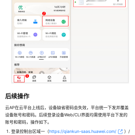
机
+接
入
交
换
机
+AP+独
立
AC
组
网
场
景
后续操作
仅
核
云AP在
云平台
上线后，设备缺省密码会失效，平台统一下发并覆盖
心
设备账号和密码。后续登录设备Web/CLI界面均需使用平台下发的
交
账号和密码，操作如下。
换
机
登录
控制台
区域一（
https://qiankun-saas.huawei.com/
）/