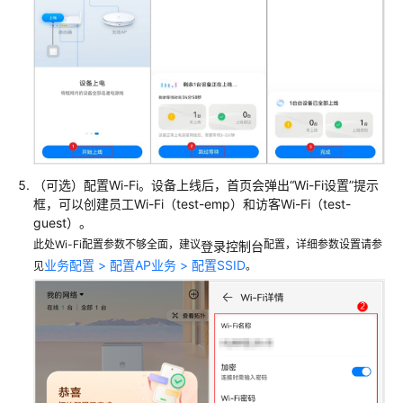
心
AP+RU
组
网
场
景
仅
接
（可选）配置Wi-Fi。设备上线后，首页会弹出“Wi-Fi设置”提示
入
框，可以创建员工Wi-Fi（test-emp）和访客Wi-Fi（test-
LSW+云
guest）。
AP
此处Wi-Fi配置参数不够全面，建议
配置，详细参数设置请参
登录控制台
组
业务配置 > 配置AP业务 > 配置SSID
见
。
网
场
景
仅
核
心