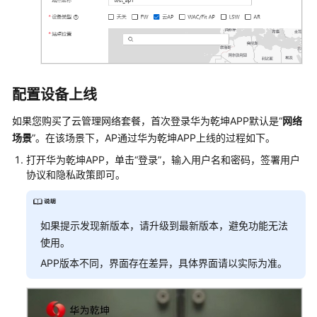
创
建
站
点
并
配
配置设备上线
置
设
如果您购买了云管理网络套餐，首次登录华为乾坤APP默认是“
网络
备
场景
”。在该场景下，AP通过华为乾坤APP上线的过程如下。
上
打开华为乾坤APP
，单击
“登录”
，输入用户名和密码，签署用户
线
协议和隐私政策即可。
业
务
配
如果提示发现新版本，请升级到最新版本，避免功能无法
置
使用。
APP版本不同，界面存在差异，具体界面请以实际为准。
结
果
验