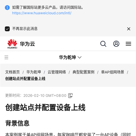
如需了解国际站更多云产品，请访问国际站。
https://www.huaweicloud.com/intl/
不再显示此消息
华为乾坤
文档首页
/
华为乾坤
/
云管理网络
/
典型配置案例
/
单AP组网场景
/
创建站点并配置设备上线
安
更新时间：
2026-02-10 GMT+08:00
全
云
创建站点并配置设备上线
服
务
背景信息
云
本案例属于单AP组网场景，每家咖啡厅都安装了一台AP设备（同时