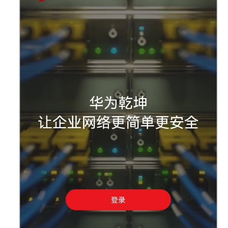
证
纯
AP
组
网
场
景
AR+AP
组
网
场
景
AR+交
换
机
+AP
组