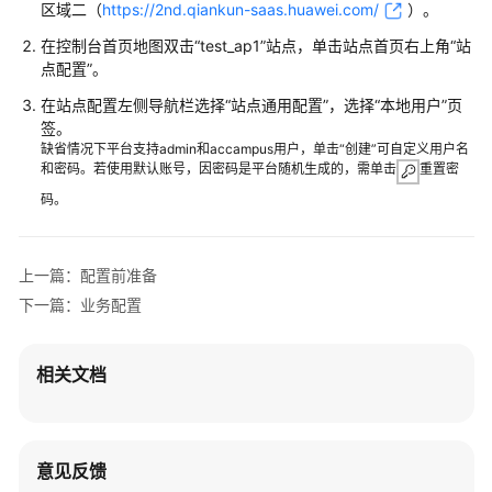
+接
区域二（
https://2nd.qiankun-saas.huawei.com/
）
。
入
在控制台首页地图双击“test_ap1”站点，单击站点首页右上角“站
交
点配置”。
换
机
在站点配置左侧导航栏选择
“
站点通用配置
”
，选择“本地用户”页
+AP+随
签。
板
缺省情况下平台支持admin和accampus用户，单击“创建”可自定义用户名
和密码。若使用默认账号，因密码是平台随机生成的，需单击
重置密
AC
组
码。
网
场
景
上一篇：配置前准备
下一篇：业务配置
独
立
AC+Fit
相关文档
AP
监
控
上
意见反馈
云