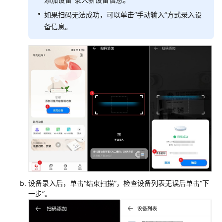
交
如果扫码无法成功，可以单击“手动输入”方式录入设
换
备信息。
机
+接
入
交
换
机
+云
AP
组
网
场
景
AR+核
设备录入后，单击“结束扫描”，检查设备列表无误后单击
“下
心
一步”
。
交
换
机