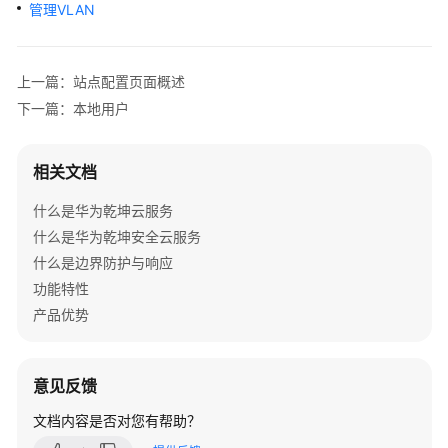
管
管理VLAN
理
网
络
上一篇：站点配置页面概述
下一篇：本地用户
典
型
配
相关文档
置
案
什么是华为乾坤云服务
例
什么是华为乾坤安全云服务
什么是边界防护与响应
产
功能特性
品
产品优势
介
绍
意见反馈
服
务
文档内容是否对您有帮助？
开