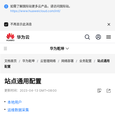
如需了解国际站更多云产品，请访问国际站。
https://www.huaweicloud.com/intl/
不再显示此消息
华为乾坤
文档首页
/
华为乾坤
/
云管理网络
/
网络部署
/
业务配置
/
站点通用
配置
安
站点通用配置
全
云
更新时间：
2023-04-13 GMT+08:00
服
务
本地用户
运维数据采集
云