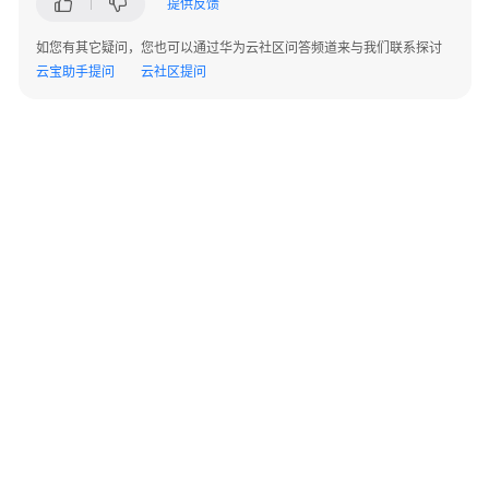
提供反馈
通
如您有其它疑问，您也可以通过华为云社区问答频道来与我们联系探讨
网
云宝助手提问
云社区提问
络
规
划
网
络
部
署
部
署
约
束
©2026 Huaweicloud.com 版权所有
黔ICP备20004760号-14
苏B2-20130048号
和
A2.B1.B2-20070312
注
增值电信业务经营许可证：B1.B2-20200593 | 代理域名注册服务机构：新网、西数
意
电子营业执照
贵公网安备 52990002000093号