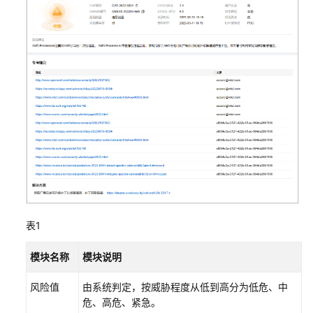
服
务
边
界
防
护
与
响
应
威
胁
信
息
表1
产
模块名称
模块说明
品
介
风险值
由系统判定，按威胁程度从低到高分为低危、中
绍
危、高危、紧急。