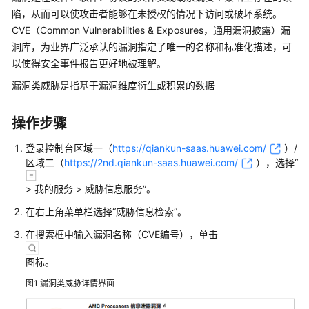
么
陷，从而可以使攻击者能够在未授权的情况下访问或破坏系统。
是
CVE（Common Vulnerabilities & Exposures，通用漏洞披露）漏
华
洞库，为业界广泛承认的漏洞指定了唯一的名称和标准化描述，可
为
以使得安全事件报告更好地被理解。
乾
坤
漏洞类威胁是指基于漏洞维度衍生或积累的数据
云
服
操作步骤
务
登录
控制台
区域一（
https://qiankun-saas.huawei.com/
）/
什
区域二（
https://2nd.qiankun-saas.huawei.com/
）
，选择
“
么
>
我的服务
>
威胁信息服务
”
。
是
华
在右上角菜单栏选择
“威胁信息检索”
。
为
在搜索框中输入漏洞名称（CVE编号），单击
乾
坤
图标。
安
全
图1
漏洞类威胁详情界面
云