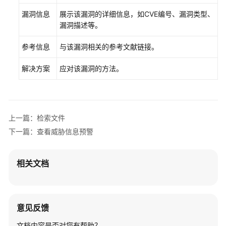
服
漏洞信息
展示该漏洞的详细信息，如CVE编号、漏洞类型、
务
漏洞描述等。
开
通
参考信息
与该漏洞相关的参考文献链接。
解决方案
应对该漏洞的方法。
用
户
指
南
上一篇：检索文件
查
下一篇：查看威胁信息预警
看
威
胁
相关文档
信
息
概
览
意见反馈
文档内容是否对您有帮助？