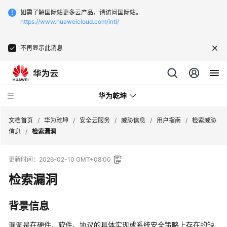
如需了解国际站更多云产品，请访问国际站。
https://www.huaweicloud.com/intl/
不再显示此消息
华为乾坤
文档首页
/
华为乾坤
/
安全云服务
/
威胁信息
/
用户指南
/
检索威胁
信息
/
检索漏洞
安
更新时间：
2026-02-10 GMT+08:00
全
云
检索漏洞
服
务
背景信息
什
漏洞是在硬件、软件、协议的具体实现或系统安全策略上存在的缺