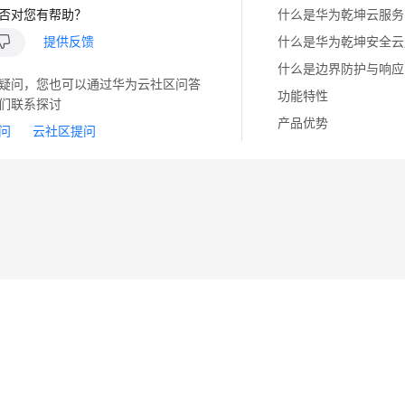
否对您有帮助？
什么是华为乾坤云服务
提供反馈
什么是华为乾坤安全云
什么是边界防护与响应
疑问，您也可以通过华为云社区问答
功能特性
们联系探讨
产品优势
问
云社区提问
14
苏B2-20130048号
A2.B1.B2-20070312
注册服务机构：新网、西数