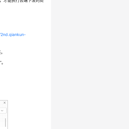
端，才能执行云端下发的处
//2nd.qiankun-
签。
”
。