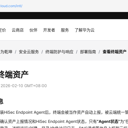
loud.com/intl/
定价
云商店
伙伴
开发者
服务
了解华为云
华为乾坤
/
安全云服务
/
终端防护与响应
/
部署指南
/
查看终端资产
终端资产
：
2026-02-10 GMT+08:00
息
安装
HiSec Endpoint Agent
后，终端会被当作资产自动上报，被云端统一
要确认资产上报情况和
HiSec Endpoint Agent
状态，只有
“Agent状态”
为
“