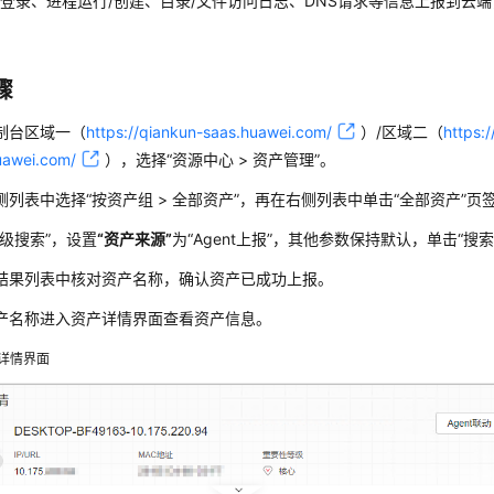
登录、进程运行/创建、目录/文件访问日志、DNS请求等信息上报到云
。
骤
制台
区域一（
https://qiankun-saas.huawei.com/
）/区域二（
https:
uawei.com/
）
，选择
“
资源中心
>
资产管理
”
。
侧列表中选择
“
按资产组
>
全部资产
”
，再在右侧列表中单击
“全部资产”
页
高级搜索”
，设置
“资产来源”
为
“Agent上报”
，其他参数保持默认，单击
“搜索
结果列表中核对资产名称，确认资产已成功上报。
产名称进入资产详情界面查看资产信息。
详情界面