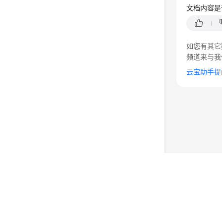
文档内容是
如您有其它
频道来与我
云宝助手提
©2026 Huaweicloud.com 版权所有
黔ICP备20004760号-
增值电信业务经营许可证：B1.B2-20200593 | 代理域名
电子营业执照
贵公网安备 52990002000093号