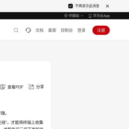
不再显示此消息
中国站
华为云App
文档
备案
控制台
登录
注册
分享
查看PDF
管理。
在线”
，才能将终端上收集