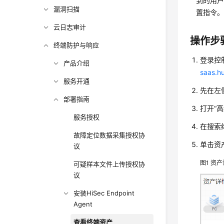
到的用户
漏洞扫描
置指令
云日志审计
操作步
终端防护与响应
登录
控
产品介绍
saas.h
服务开通
先在左
部署指南
打开
“
服务授权
在搜索
故障定位数据采集授权协
单击资
议
图1
资产
可疑样本文件上传授权协
议
安装HiSec Endpoint
Agent
查看终端资产