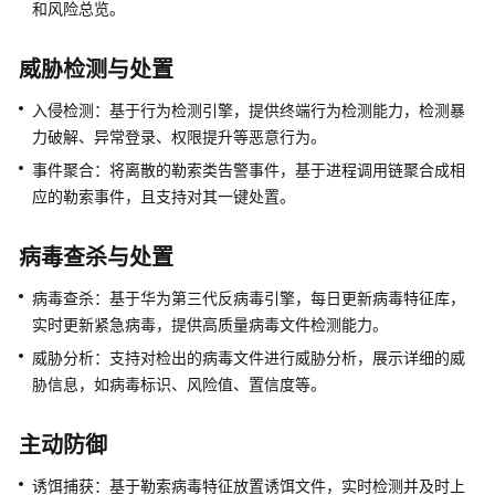
和风险总览。
云
服
威胁检测与处置
务
入侵检测：基于行为检测引擎，提供终端行为检测能力，检测暴
什
力破解、异常登录、权限提升等恶意行为。
么
事件聚合：将离散的勒索类告警事件，基于进程调用链聚合成相
是
应的勒索事件，且支持对其一键处置。
华
为
乾
病毒查杀与处置
坤
安
病毒查杀：基于华为第三代反病毒引擎，每日更新病毒特征库，
全
实时更新紧急病毒，提供高质量病毒文件检测能力。
云
威胁分析：支持对检出的病毒文件进行威胁分析，展示详细的威
服
胁信息，如病毒标识、风险值、置信度等。
务
主动防御
边
界
诱饵捕获：基于勒索病毒特征放置诱饵文件，实时检测并及时上
防