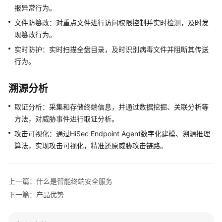
报异常行为。
护
与
文件防篡改：对重点文件进行访问权限控制并实时检测，及时发
响
现篡改行为。
应
实时防护：实时扫描全盘目录，及时识别病毒文件并阻断其传送
行为。
威
胁
信
溯源分析
息
取证分析：采集和存储终端信息，并通过数据挖掘、关联分析等
方法，对威胁事件进行取证分析。
漏
洞
攻击可视化：通过
HiSec Endpoint Agent
数字化建模、溯源推理
扫
算法，实现攻击可视化，精准还原威胁攻击链路。
描
云
上一篇：什么是智能终端安全服务
日
下一篇：产品优势
志
审
计