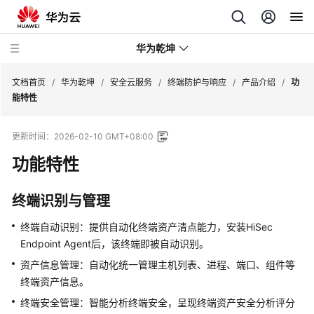
华为乾坤
文档首页
/
华为乾坤
/
安全云服务
/
终端防护与响应
/
产品介绍
/
功
能特性
安
更新时间：
2026-02-10 GMT+08:00
全
云
功能特性
服
务
终端识别与管理
什
终端自动识别：提供自动化终端资产清点能力，安装
HiSec
么
Endpoint Agent
后，该终端即被自动识别。
是
资产信息管理：自动化统一管理主机列表、进程、端口、组件等
华
终端资产信息。
为
乾
终端安全管理：智能分析终端安全，呈现终端资产安全分析评分
坤