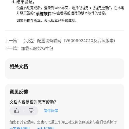
结果验证。
线
“
系统
>
系统更新
”
设备启动完成后，登录到Web界面，选择
，在本地
指
升级页签的
中查看当前运行的版本软件的信息。
“系统软件”
南
如果为推荐版本，表示版本已升级成功。
USG6000E-
C
上一篇：（可选）配置设备联网（V600R024C10及后续版本）
天
下一篇：加载云服务特性包
关
上
线
相关文档
USG6000F-
C
天
意见反馈
关
上
文档内容是否对您有帮助？
线
提供反馈
USG6000E/USG6000E-
如您有其它疑问，您也可以通过华为云社区问答频道来与我们联系探讨
S
云宝助手提问
云社区提问