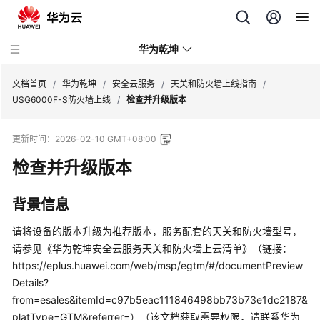
华为乾坤
文档首页
/
华为乾坤
/
安全云服务
/
天关和防火墙上线指南
/
USG6000F-S防火墙上线
/
检查并升级版本
安
更新时间：
2026-02-10 GMT+08:00
全
云
检查并升级版本
服
务
背景信息
什
请将设备的版本升级为推荐版本，
服务配套的天关和防火墙型号，
么
请参见《华为乾坤安全云服务天关和防火墙上云清单》（链接：
是
https://eplus.huawei.com/web/msp/egtm/#/documentPreview
华
Details?
为
from=esales&itemId=c97b5eac111846498bb73b73e1dc2187&
乾
platType=GTM&referrer=）（该文档获取需要权限，请联系华为
坤