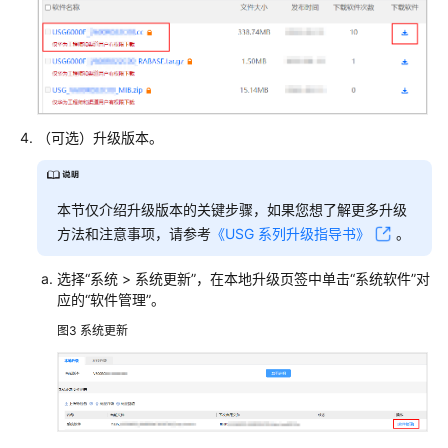
护
与
响
应
威
（可选）升级版本。
胁
信
息
本节仅介绍升级版本的关键步骤，如果您想了解更多升级
方法和注意事项，请参考
《USG 系列升级指导书》
。
漏
洞
选择
“
系统
>
系统更新
”
，在本地升级页签中单击
“系统软件”
对
扫
应的
“软件管理”
。
描
图3
系统更新
云
日
志
审
计