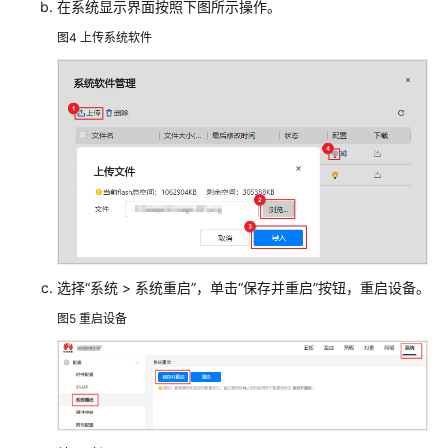
在系统显示界面按照下图所示操作。
图4
上传系统软件
终
端
防
护
与
响
应
云
沙
箱
选择
“
系统
>
系统重启
”
，单击
“保存并重启”
按钮，重启设备。
天
图5
重启设备
关
和
防
火
墙
上