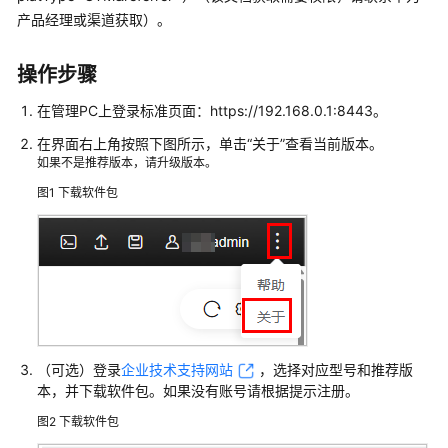
产品经理或渠道获取）
。
云
服
务
操作步骤
在管理PC上登录标准页面：https://192.168.0.1:8443。
什
么
在界面右上角按照下图所示，单击
“关于”
查看当前版本。
是
如果不是推荐版本，请升级版本。
华
图1
下载软件包
为
乾
坤
安
全
云
服
务
（可选）登录
企业技术支持网站
，选择对应型号和推荐版
本，并下载软件包。如果没有账号请根据提示注册。
边
界
图2
下载软件包
防