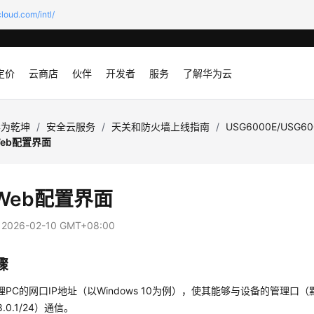
loud.com/intl/
定价
云商店
伙伴
开发者
服务
了解华为云
华为乾坤
/
安全云服务
/
天关和防火墙上线指南
/
USG6000E/USG
eb配置界面
Web配置界面
：
2026-02-10 GMT+08:00
骤
理PC的网口IP地址（以Windows 10为例），使其能够与设备的管理口
68.0.1/24）通信。