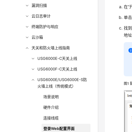
漏洞扫描
在“
云日志审计
单击
终端防护与响应
找到
地
云沙箱
天关和防火墙上线指南
USG6000E-C天关上线
USG6000F-C天关上线
USG6000E/USG6000E-S防
图1
火墙上线（传统模式）
场景说明
硬件介绍
连接线缆
登录Web配置界面