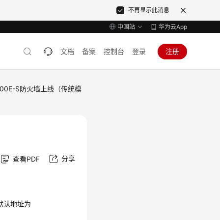
不再显示此消息
中国站
华为云App
文档
备案
控制台
登录
注册
6000E-S防火墙上线（传统模
分享
查看PDF
（默认地址为