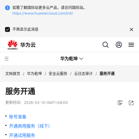
如需了解国际站更多云产品，请访问国际站。
https://www.huaweicloud.com/intl/
不再显示此消息
华为乾坤
文档首页
/
华为乾坤
/
安全云服务
/
云日志审计
/
服务开通
服务开通
安
全
更新时间：
2026-02-10 GMT+08:00
云
服
账号准备
务
开通商用服务（线下）
开通试用服务
什