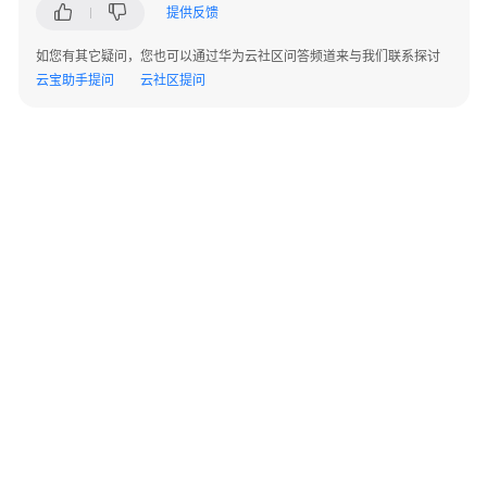
服
提供反馈
务
如您有其它疑问，您也可以通过华为云社区问答频道来与我们联系探讨
边
云宝助手提问
云社区提问
界
防
护
与
响
应
威
胁
信
息
漏
©2026 Huaweicloud.com 版权所有
黔ICP备20004760号-14
苏B2-20130048号
洞
A2.B1.B2-20070312
增值电信业务经营许可证：B1.B2-20200593 | 代理域名注册服务机构：新网、西数
扫
电子营业执照
贵公网安备 52990002000093号
描