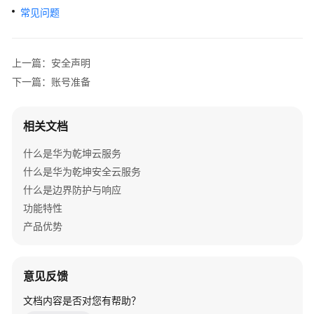
么
常见问题
是
华
为
上一篇：安全声明
乾
下一篇：账号准备
坤
云
服
相关文档
务
什么是华为乾坤云服务
什
什么是华为乾坤安全云服务
么
什么是边界防护与响应
是
功能特性
华
为
产品优势
乾
坤
安
意见反馈
全
文档内容是否对您有帮助？
云