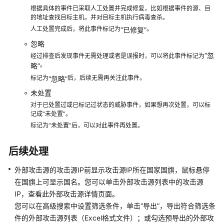
址
根据具体的事件已采取人工处置并完成修复，比如根据事件的源、目
的地址查找目标主机，并对目标主机执行病毒查杀。
安
人工处置完成后，将此事件标记为
。
“已修复”
全
域
忽略
管
“忽
经过排查后发现事件无需处理或者是误报时，可以将此事件标记为
理
。
略”
标记为
后，后续无需再关注此事件。
“忽略”
授
未处置
权
对于已处置过或已标记过状态的威胁事件，如果想再次处置，可以标
管
记成“未处置”。
理
标记为“未处置”后，可以对此事件再处置。
配
后续处理
置
威
外部攻击源的攻击源IP前显示攻击源IP所在国家国旗，鼠标悬停
胁
在国旗上可显示国名。您可以单击外部攻击源列表中的攻击源
自
IP，查看此外部攻击源详情页面。
动
您可以在高级搜索中设置筛选条件，单击
“导出”
，导出符合筛选条
阻
件的外部攻击源列表（Excel格式文件）；或勾选预导出的外部攻
断