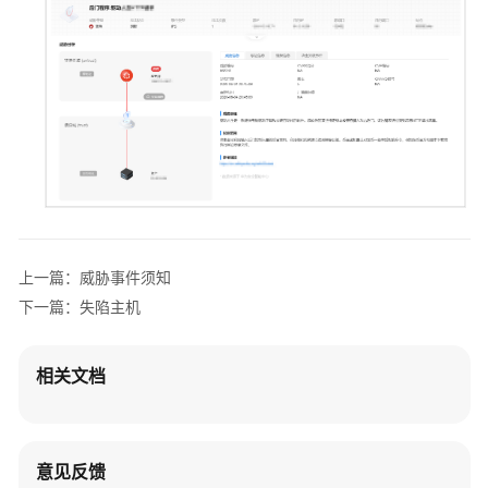
全
声
明
更
多
操
作
维
护
上一篇：威胁事件须知
宝
典
下一篇：失陷主机
威
相关文档
胁
信
息
意见反馈
漏