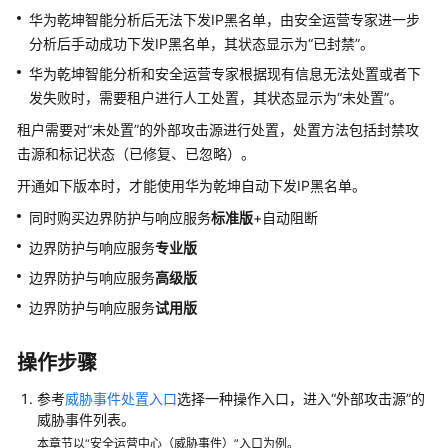
服
华为乾坤
智能分析后无法下发IP黑名单，由
安全运营专家
进一步
务
分析后手动成功下发IP黑名单，其状态显示为
“已封禁”
。
边
华为乾坤
智能分析和
安全运营专家
根据现有信息无法处置或者下
界
发失败时，需要租户进行人工处置，其状态显示为
“未处置”
。
防
租户需要对
“未处置”
的外部攻击源进行处置，处置方法包括封禁攻
护
击源和标记状态（已修复、已忽略）。
与
响
开通如下版本时，才能使用
华为乾坤
自动下发IP黑名单。
应
同时购买
边界防护与响应服务
标准版
+自动阻断
边界防护与响应服务
专业版
产
品
边界防护与响应服务
高级版
介
边界防护与响应服务
试用版
绍
操作步骤
服
务
参考
威胁事件处置入口
选择一种操作入口，进入“外部攻击源”的
开
威胁事件列表。
通
本章节以“安全运营中心（威胁事件）”入口为例。