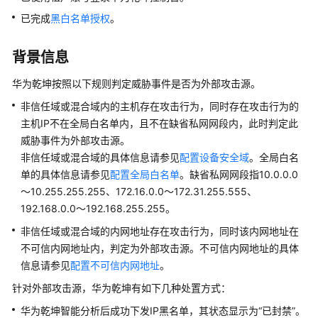
么
已完成
黑白名单授权
。
是
华
为
背景信息
乾
华为乾坤
按照以下规则判定威胁事件是否为外部攻击源。
坤
云
非信任域或混合域内的主机存在攻击行为，同时存在攻击行为的
服
主机IP不在全局白名单内，且不在缺省私网网段内，此时判定此
务
威胁事件为外部攻击源。
非信任域或混合域的具体信息请参见
配置设备安全域
。全局白名
什
单的具体信息请参见
配置全局白名单
。缺省私网网段指10.0.0.0
么
～10.255.255.255、172.16.0.0～172.31.255.555、
是
192.168.0.0～192.168.255.255。
华
为
非信任域或混合域的内网地址存在攻击行为，同时该内网地址在
乾
不可信内网地址内，判定为外部攻击源。不可信内网地址的具体
坤
信息请参见
配置不可信内网地址
。
安
针对外部攻击源，
华为乾坤
有如下几种处置方式：
全
云
华为乾坤
智能分析后成功下发IP黑名单，其状态显示为
“已封禁”
。