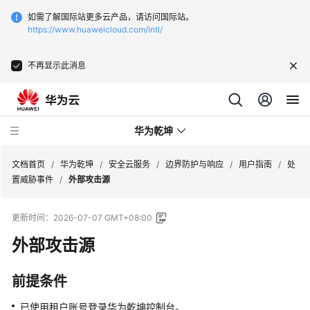
如需了解国际站更多云产品，请访问国际站。
https://www.huaweicloud.com/intl/
不再显示此消息
华为乾坤
文档首页
/
华为乾坤
/
安全云服务
/
边界防护与响应
/
用户指南
/
处
置威胁事件
/
外部攻击源
安
更新时间：
2026-07-07 GMT+08:00
全
云
外部攻击源
服
务
前提条件
什
已使用租户账号登录
华为乾坤
控制台。