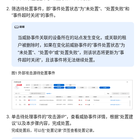
部
筛选待处置事件，即“事件处置状态”为
“未处置”
、“处置失败”和
署
“事件超时关闭”的事件。
指
南
当威胁事件关联的设备所在的站点发生变化，或关联的租
用
户被删除时，如果在变化前威胁事件的“事件处置状态”为
户
“未处置”、“处置中”或“处置失败”，则该状态将更新为“事
指
件超时关闭”，且该事件将无法继续处置。
南
图1
外部攻击源待处置事件
查
看
网
络
安
全
单击待处理事件的“攻击源IP”，查看威胁事件详情，根据“处置建
状
议”以及本步骤内容，完成处置。
态
完成处置后，可以在“处置记录”页签查看处置记录。