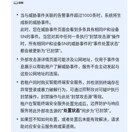
快
速
配
当与威胁事件关联的告警事件超过1000条时，系统将生
置
成新的威胁事件。
此时，您在威胁事件页面会看到多条具有相同IP和设备
处
SN的事件。当您对其中任何一条执行“封禁攻击源”操作
置
时，所有相同IP和设备SN的威胁事件的“事件处置状态”
威
都会被更新为“已封禁”。
胁
事
外部攻击源详情页面可能涉及公网地址，仅用于事件信
件
息展示以帮助用户了解威胁事件，服务不会主动发起与
这些公网地址的连接。
威
智能终端安全服务
若租户同时购买
，并检测到终端存在
胁
控制台
异常登录或暴力破解行为，可通过
对可疑IP执行
事
封禁操作，封禁操作与此处“封禁攻击源”等效。
件
智能终端安全服务
边界防护与响应
租户在
处置完成后，
须
服务
“处置状态”
“已封禁”
将此外部攻击源的
同步为
。
知
如果您不知如何处置，或者处置后未能有效解决，请求
外
助对应安全云服务商或渠道商。
部