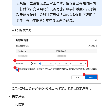
定热备，主设备无法正常工作时，备设备会在短时间内
进行替代，完全实现主设备功能。以事件维度进行封禁
互
攻击源操作时，会对绑定热备的两台设备同时下发IP黑
联
名单，在历史IP黑名单中显示两条记录。
网
暴
图3
封禁攻击源
露
面
风
险
监
测
查
看
安
全
报
如果外部攻击源的处置状态被打上
标记，表示“封禁已解除”。
表
标记状态
已修复
地