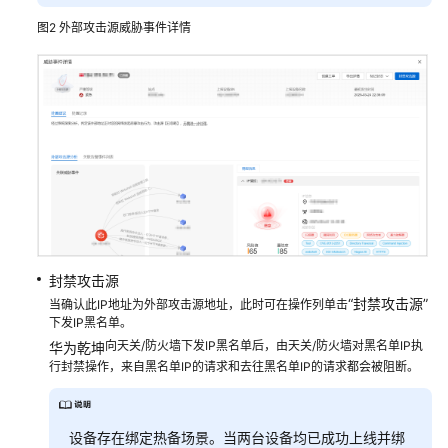
攻
图2
外部攻击源威胁事件详情
击
源
失
陷
主
机
恶
意
文
封禁攻击源
件
“封禁攻击源”
当确认此IP地址为外部攻击源地址，此时可在操作列单击
下发IP黑名单。
管
向天关/防火墙下发IP黑名单后，由天关/防火墙对黑名单IP执
华为乾坤
理
行封禁操作，来自黑名单IP的请求和去往黑名单IP的请求都会被阻断。
黑
白
名
设备存在绑定热备场景。当两台设备均已成功上线并绑
单