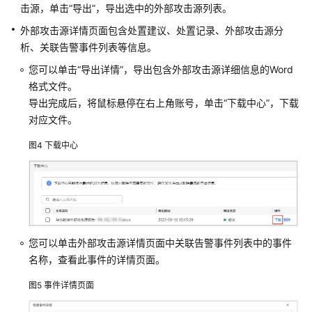
击源，单击
“导出”
，导出选中的外部攻击源列表。
时
长
外部攻击源详情页面包含处置建议、处置记录、外部攻击源分
析、关联告警事件列表等信息。
配
您可以单击
“导出详情”
，导出包含外部攻击源详细信息的Word
置
格式文件。
Metadata
检
导出完成后，将鼠标悬停在右上角账号，单击
“下载中心”
，下载
测
对应文件。
防
图4
下载中心
护
规
则
MSP
代
维
您可以单击外部攻击源详情页面中关联告警事件列表中的事件
指
名称，查看此事件的详情页面。
导
图5
事件详情页面
安