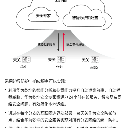
套
餐
介
绍
服
务
开
通
部
采用
边界防护与响应服务
可以实现：
署
指
利用
华为乾坤
的智能分析和处置能力提升自动运维效率，自动拦
南
截威胁，
华为乾坤
安全专家资源7*24小时在线服务，解决复杂网
络安全问题，有效简化本地运维。
用
通过在每个分支的互联网边界处部署一台天关作为安全防御节
户
点，结合
华为乾坤
的安全服务实现对所有分支网络的统一防护。
指
南