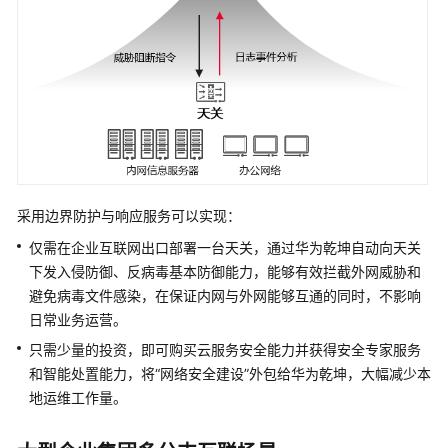
服
务
边
界
防
护
与
响
应
采用
边界防护与响应服务
可以实现：
仅需在企业互联网出口部署一台天关，通过
华为乾坤
自动向天关
产
下发入侵防御、反病毒基本防御能力，能够有效拦截外网威胁和
品
介
避免病毒文件感染，在保证内网与外网能够互通的同时，不影响
绍
日常业务运营。
只需少量的投资，即可购买云服务安全能力并获得安全专家服务
什
和智能处置能力，将“网络安全建设”外包给
华为乾坤
，大幅减少本
么
地运维工作量。
是
边