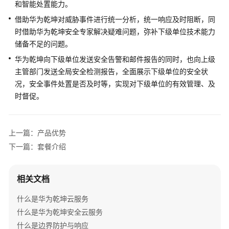
和智能处置能力。
上
借助
华为乾坤
对威胁事件进行统一分析，统一响应及时阻断，同
线
时借助
华为乾坤
安全专家解决疑难问题，弥补下级单位技术能力
指
南
储备不足的问题。
华为乾坤
向下级单位发送安全告警和邮件报告的同时，也向上级
云
主管部门发送全局安全检测报告，全面展示下级单位的安全状
管
况，安全事件处置是否及时等，实现对下级单位的有效管理、及
理
时督促。
网
络
上一篇：产品优势
华
为
下一篇：套餐介绍
乾
坤
相关文档
解
决
什么是华为乾坤云服务
方
什么是华为乾坤安全云服务
案
什么是边界防护与响应