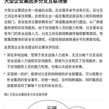
大型企业集团多分支互联场景
界
防
大型企业集团业务一般遍及全国，在全国多省市设有分支，且分支
护
之间业务来往频繁。此类型企业一般在集团总部设有小型的网络安
与
全部门，安全投资主要依赖安全厂商或集成商进行建设，从厂商或
响
应
服务商购买驻场服务。由于驻场服务人员的能力有限、分支基本没
有专门的安全运维人力、分支之间互联网数据传输频繁等原因，导
功
致集团整体的安全状况堪忧，可能轻易就被普通水平的黑客攻陷。
能
此类型企业安全建设的主要诉求包括：
特
性
简化本地运维：受限于安全运维人力成本，无法为每个分支派驻
安全运维人力或购买驻场服务，即使为分支购买了驻场服务，由
产
于驻场服务人员的能力有限，也难以达成安全效果。
品
实现统一防护：能够对分支机构网络防护全部覆盖，可以统筹分
优
析全集团的安全事件，并统一响应、及时阻断威胁，同时集团总
势
部能够及时了解每个分支的安全状况。
应
图2
大型企业集团多分支互联场景
用
场
景