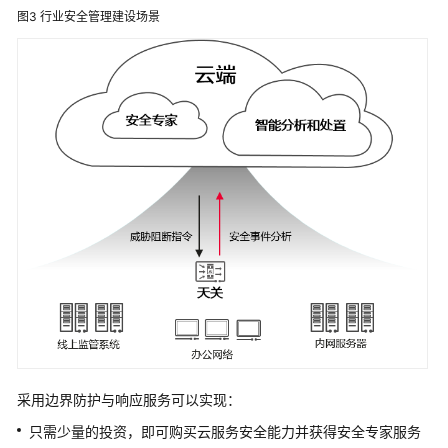
图3
行业安全管理建设场景
计
终
端
防
护
与
响
应
云
沙
箱
天
关
和
采用
边界防护与响应服务
可以实现：
防
火
只需少量的投资，即可购买云服务安全能力并获得安全专家服务
墙