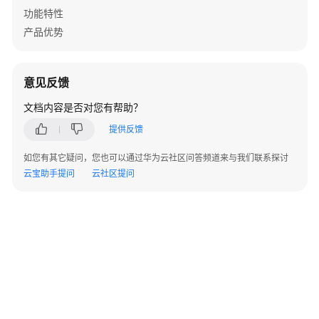
华
功能特性
为
产品优势
乾
坤
APP
意见反馈
华
文档内容是否对您有帮助？
为
提供反馈
乾
坤-
如您有其它疑问，您也可以通过华为云社区问答频道来与我们联系探讨
租
云宝助手提问
云社区提问
户
公
共
操
作
华
为
乾