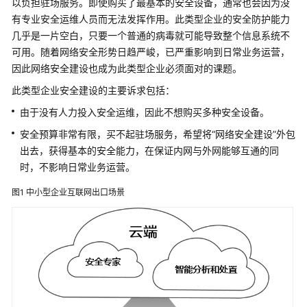
以负担驻场服务。即使购买了最基本的安全设备，通常也会因为没
么
有专业安全运维人员而无法发挥作用。此类型企业的安全防护能力
是
几乎是一片空白，只要一个普通的病毒就可能导致整个信息系统不
华
可用。随着网络安全形势日趋严峻，已严重影响到日常业务运营，
为
乾
因此网络安全建设也成为此类型企业必须面对的课题。
坤
此类型企业安全建设的主要诉求包括：
云
由于没有人力投入安全运维，因此不想购买多种安全设备。
服
务
安全预算非常有限，买不起驻场服务，希望将“网络安全建设”外包
出去，获得基本的安全能力，在保证内网与外网能够互通的同
什
时，不影响日常业务运营。
么
是
图1
中小型企业互联网出口场景
华
为
乾
坤
安
全
云