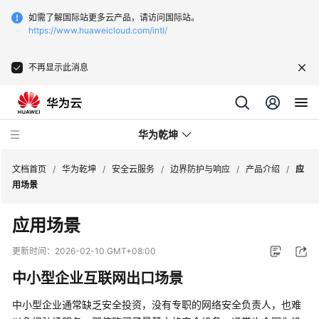
如需了解国际站更多云产品，请访问国际站。
https://www.huaweicloud.com/intl/
不再显示此消息
华为乾坤
文档首页
/
华为乾坤
/
安全云服务
/
边界防护与响应
/
产品介绍
/
应
用场景
安
应用场景
全
云
更新时间：
2026-02-10 GMT+08:00
服
中小型企业互联网出口场景
务
中小型企业通常缺乏安全投资，没有专职的网络安全负责人，也难
什