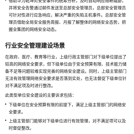
借助
华为乾坤
对安全事件的统筹分析，及时自动响应阻断威胁，
并将安全告警通过邮件发送至总部安全管理员，总部安全管理员
维
可针对性进行应急响应，解决严重的失陷主机事件。总部安全管
护
理员借助全局安全服务周报、月报了解整体的网络安全态势，把
宝
握全集团的网络安全动态。
典
行业安全管理建设场景
威
胁
在政府、医疗、教育等行业，上级行政主管部门对下级单位提出了
信
较高的网络安全要求，但下级单位由于安全预算有限、技术能力储
息
备不足等问题较难实现完善的网络安全建设。同时，上级主管部门
无法有效管理网络安全要求是否落到实处，也无法督促下级单位针
漏
对不满足项及时进行整改。
洞
扫
此类型单位安全建设的主要诉求包括：
描
下级单位在安全预算有限的前提下，满足上级主管部门的网络安
全要求。
云
上级主管部门能够对下级单位进行有效管理，对不满足项可以及
日
志
时督促整改。
审