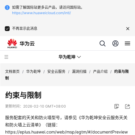
如需了解国际站更多云产品，请访问国际站。
https://www.huaweicloud.com/intl/
不再显示此消息
华为乾坤
文档首页
/
华为乾坤
/
安全云服务
/
漏洞扫描
/
产品介绍
/
约束与限
制
安
约束与限制
全
云
更新时间：
2026-02-10 GMT+08:00
服
务
服务配套的天关和防火墙型号，请参见《华为乾坤安全云服务天关
和防火墙上云清单》（链接：
什
https://eplus.huawei.com/web/msp/egtm/#/documentPreview