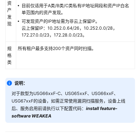
服
资
目前仅适用于A类/B类/C类私有IP地址网段和资产IP白名
务
产
单范围内的资产发现。
发
可发现资产的IP地址需为非云上保留IP。
边
现
云上保留IP：10.252.0.64/26，10.252.0.0/28，
界
172.27.0.0/23，172.28.0.0/23。
防
护
规
所有租户最多支持200个资产同时扫描。
与
格
响
类
应
威
说明：
胁
信
对于款型为USG66xxF-C、USG65xxF、USG66xxF、
息
USG67xxF的设备，如需正常使用
漏洞扫描服务
，设备上线
后、服务启用前请执行以下配置代码：
install fe
ature-
漏
software WEAKEA
洞
扫
描