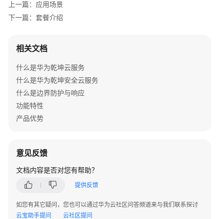
上一篇：应用场景
产
下一篇：套餐介绍
品
介
绍
相关文档
什么是华为乾坤云服务
什
么
什么是华为乾坤安全云服务
是
什么是边界防护与响应
漏
功能特性
洞
产品优势
扫
描
意见反馈
产
品
文档内容是否对您有帮助？
优
提供反馈
势
如您有其它疑问，您也可以通过华为云社区问答频道来与我们联系探讨
功
云宝助手提问
云社区提问