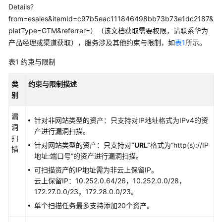
么
Details?
是
from=esales&itemId=c97b5eac111846498bb73b73e1dc2187&
华
platType=GTM&referrer=）（该文档获取需要权限，请联系华为
为
产品经理或渠道获取）
，服务涉及其他约束与限制，如
表1
所示。
乾
坤
表1
约束与限制
云
服
类
约束与限制描述
务
别
什
漏
针对非网站类型的资产：只支持对IP地址格式为IPv4的资
么
洞
产进行漏洞扫描。
是
扫
针对网站类型的资产：只支持对
“URL”
格式为“http(s)://IP
华
描
地址:端口号”的资产进行漏洞扫描。
为
乾
可扫描资产的IP地址需为非云上保留IP。
坤
云上保留IP：10.252.0.64/26，10.252.0.0/28，
安
172.27.0.0/23，172.28.0.0/23。
全
单个扫描任务最多支持添加20个资产。
云