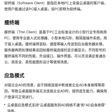
软终端（Software Client）是指在本地PC上安装云桌面的客户端，
权
使用户能通过该PC接入桌面，该PC即称为软终端。
限
管
理
瘦终端
瘦终端（Thin Client）是基于PC工业标准设计的小型行业专用商用
约
PC，使用专业嵌入式处理器、小型本地闪存、精简版操作系统，用
束
于接入桌面。瘦终端将鼠标、键盘等输入传送到后台服务器处理，
与
限
服务器再把处理结果返回给瘦终端连接的显示器显示。不同型号的
制
瘦终端有不同的性能、外设接口、操作界面，可以灵活满足普通办
公、高安全、高性能图形设计等使用场景。
云
桌
应急模式
面
与
对接企业AD的场景，由于网络连接中断或者企业AD本身故障等原
其
因，导致云桌面服务端无法连接企业AD时，提供逃生能力，确保用
他
户登录可正常进行。
服
云桌面应急模式支持“云桌面服务到AD网络不通”和“AD自身故障”
务
的
场景。