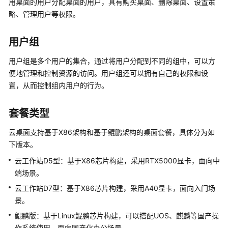
用桌面的用户分配桌面的用户，具有购买桌面、删除桌面、设置策
应
略、管理用户等权限。
用
场
用户组
景
用户组是多个用户的集合，通过将用户分配到不同的组中，可以方
业
便地管理和控制资源的访问。用户组还可以拥有自己的权限和设
务
置，从而控制组内用户的行为。
流
程
套餐类型
相
云桌面支持基于X86架构和基于鲲鹏架构的桌面套餐，具体分为如
关
下版本。
概
念
云工作站D5型：基于X86芯片构建，采用RTX5000显卡，面向中
端场景。
产
云工作站D7型：基于X86芯片构建，采用A40显卡，面向入门场
品
景。
功
鲲鹏版：基于Linux鲲鹏芯片构建，可以搭配UOS、麒麟等国产操
能
作系统使用，面向国产化办公场景。