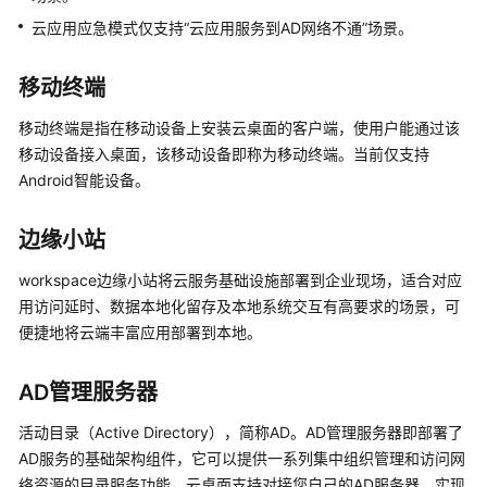
关
云应用应急模式仅支持“云应用服务到AD网络不通”场景。
系
移动终端
计
费
移动终端是指在移动设备上安装云桌面的客户端，使用户能通过该
说
移动设备接入桌面，该移动设备即称为移动终端。当前仅支持
明
Android智能设备。
快
速
边缘小站
入
workspace边缘小站将云服务基础设施部署到企业现场，适合对应
门
用访问延时、数据本地化留存及本地系统交互有高要求的场景，可
便捷地将云端丰富应用部署到本地。
用
户
指
AD管理服务器
南
（终
活动目录（Active Directory），简称AD。AD管理服务器即部署了
端
AD服务的基础架构组件，它可以提供一系列集中组织管理和访问网
用
络资源的目录服务功能。云桌面支持对接您自己的AD服务器，实现