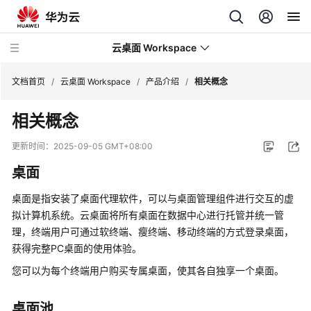
云桌面 Workspace
文档首页
/
云桌面 Workspace
/
产品介绍
/
相关概念
相关概念
最
新
更新时间：
2025-09-05 GMT+08:00
动
桌面
态
桌面是指安装了桌面代理软件，可以与桌面管理组件进行交互的虚
服
拟计算机系统。云桌面将所有桌面在数据中心进行托管并统一管
务
理，终端用户可通过软终端、瘦终端、移动终端的方式登录桌面，
公
获得完整PC桌面的使用体验。
告
您可以为每个终端用户购买专属桌面，使其各自独享一个桌面。
产
品
桌面池