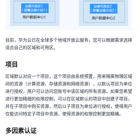
通
用
参
考
目前，华为云已在全球多个地域开放云服务，您可以根据需求选择
适合自己的区域和可用区。
产
品
项目
术
语
区域默认对应一个项目，这个项目由系统预置，用来隔离物理区域
间的资源（计算资源、存储资源和网络资源），以默认项目为单位
责
进行授权，用户可以访问您账号中该区域的所有资源。如果您希望
任
进行更加精细的权限控制，可以在区域默认的项目中创建子项目，
共
并在子项目中购买资源，然后以子项目为单位进行授权，使得用户
担
仅能访问特定子项目中资源，使得资源的权限控制更加精确。
云
服
多因素认证
务