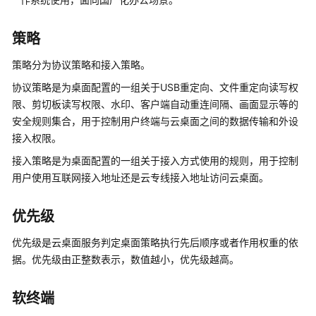
云
桌
策略
面
操
策略分为协议策略和接入策略。
作
协议策略是为桌面配置的一组关于USB重定向、文件重定向读写权
系
限、剪切板读写权限、水印、客户端自动重连间隔、画面显示等的
统
安全规则集合，用于控制用户终端与云桌面之间的数据传输和外设
与
接入权限。
客
户
接入策略是为桌面配置的一组关于接入方式使用的规则，用于控制
端
用户使用互联网接入地址还是云专线接入地址访问云桌面。
兼
容
优先级
性
列
优先级是云桌面服务判定桌面策略执行先后顺序或者作用权重的依
表
据。优先级由正整数表示，数值越小，优先级越高。
安
软终端
全