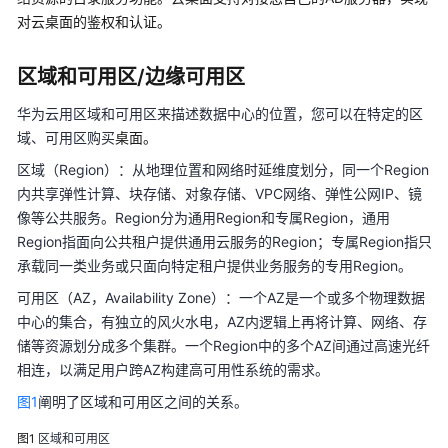
户）
对云桌面的鉴权和认证。
用
区域和可用区/边缘可用区
户
指
华为云用区域和可用区来描述数据中心的位置，您可以在特定的区
南
域、可用区购买
桌面。
（管
理
区域（Region）：从地理位置和网络时延维度划分，同一个Region
员）
内共享弹性计算、块存储、对象存储、VPC网络、弹性公网IP、镜
像等公共服务。Region分为通用Region和专属Region，通用
最
Region指面向公共租户提供通用云服务的Region；专属Region指只
佳
承载同一类业务或只面向特定租户提供业务服务的专用Region。
实
可用区（AZ，Availability Zone）：一个AZ是一个或多个物理数据
践
中心的集合，有独立的风火水电，AZ内逻辑上再将计算、网络、存
储等资源划分成多个集群。一个Region中的多个AZ间通过高速光纤
API
相连，以满足用户跨AZ构建高可用性系统的需求。
参
考
图1
阐明了区域和可用区之间的关系。
常
图1
区域和可用区