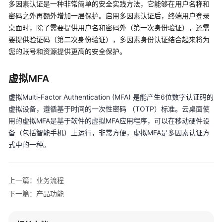
等
多因素认证是一种非常简单的安全实践方法，它能够在用户名称和
级
密码之外再额外增加一层保护。启用多因素认证后，终端用户登录
协
桌面时，除了需要提供用户名和密码外（第一次身份验证），还需
议
要提供验证码（第二次身份验证），多因素身份认证结合起来将为
（SLA）
您的账号和资源提供更高的安全保护。
白
虚拟MFA
皮
书
虚拟Multi-Factor Authentication (MFA) 是能产生6位数字认证码的
资
虚拟设备，遵循基于时间的一次性密码 （TOTP）标准。云桌面使
源
用的虚拟MFA是基于软件的虚拟MFA应用程序，可以在移动硬件设
备（包括智能手机）上运行，非常方便，虚拟MFA是多因素认证方
支
式中的一种。
持
区
域
上一篇：业务流程
系
下一篇：产品功能
统
权