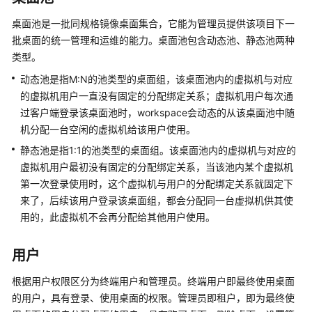
介
绍
桌面池是一批同规格镜像桌面集合，它能为管理员提供该项目下一
批桌面的统一管理和运维的能力。桌面池包含动态池、静态池两种
图
类型。
解
动态池是指M:N的池类型的桌面组，该桌面池内的虚拟机与对应
云
桌
的虚拟机用户一直没有固定的分配绑定关系；虚拟机用户每次通
面
过客户端登录该桌面池时，workspace会动态的从该桌面池中随
机分配一台空闲的虚拟机给该用户使用。
什
静态池是指1:1的池类型的桌面组。该桌面池内的虚拟机与对应的
么
虚拟机用户最初没有固定的分配绑定关系，当该池内某个虚拟机
是
第一次登录使用时，这个虚拟机与用户的分配绑定关系就固定下
云
来了，后续该用户登录该桌面组，都会分配同一台虚拟机供其使
桌
用的，此虚拟机不会再分配给其他用户使用。
面？
产
用户
品
根据用户权限区分为终端用户和管理员。终端用户即最终使用桌面
优
势
的用户，具有登录、使用桌面的权限。管理员即租户，即为最终使