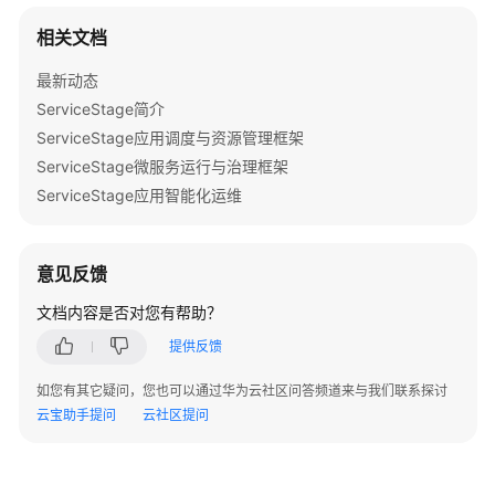
台
相关文档
产
最新动态
品
ServiceStage简介
优
ServiceStage应用调度与资源管理框架
势
ServiceStage微服务运行与治理框架
应
ServiceStage应用智能化运维
用
场
景
意见反馈
文档内容是否对您有帮助？
产
品
提供反馈
功
能
如您有其它疑问，您也可以通过华为云社区问答频道来与我们联系探讨
云宝助手提问
云社区提问
安
全