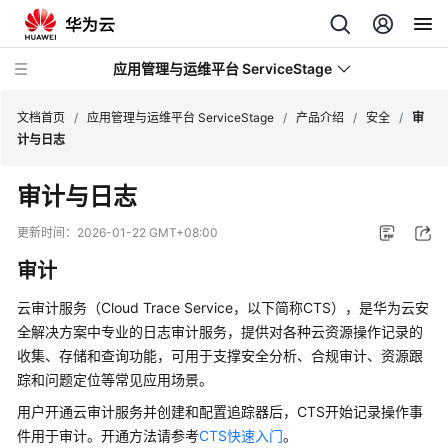
应用管理与运维平台 ServiceStage
文档首页
/
应用管理与运维平台 ServiceStage
/
产品介绍
/
安全
/
审
计与日志
最
审计与日志
新
动
更新时间：
2026-01-22 GMT+08:00
态
审计
产
云审计服务（Cloud Trace Service，以下简称CTS），是华为云安
品
全解决方案中专业的日志审计服务，提供对各种云资源操作记录的
介
收集、存储和查询功能，可用于支撑安全分析、合规审计、资源跟
绍
踪和问题定位等常见应用场景。
图
用户开通云审计服务并创建和配置追踪器后，CTS开始记录操作事
解
件用于审计。开通方法请参考
CTS快速入门
。