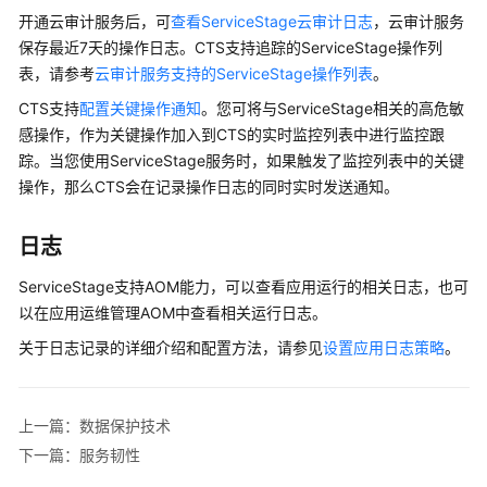
应
开通云审计服务后，可
查看ServiceStage云审计日志
，云审计服务
用
保存最近7天的操作日志。CTS支持追踪的ServiceStage操作列
管
表，请参考
理
云审计服务支持的ServiceStage操作列表
。
与
CTS支持
配置关键操作通知
。您可将与ServiceStage相关的高危敏
运
感操作，作为关键操作加入到CTS的实时监控列表中进行监控跟
维
踪。当您使用ServiceStage服务时，如果触发了监控列表中的关键
平
操作，那么CTS会在记录操作日志的同时实时发送通知。
台
日志
什
么
ServiceStage支持AOM能力，可以查看应用运行的相关日志，也可
是
以在应用运维管理AOM中查看相关运行日志。
应
用
关于日志记录的详细介绍和配置方法，请参见
设置应用日志策略
。
管
理
与
上一篇：数据保护技术
运
下一篇：服务韧性
维
平