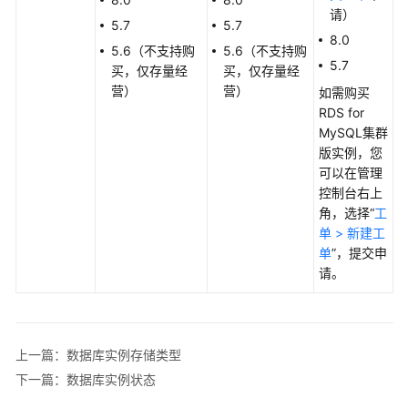
是
请）
5.7
5.7
云
8.0
5.6（不支持购
5.6（不支持购
数
5.7
买，仅存量经
买，仅存量经
据
营）
营）
如需购买
库
RDS for
RDS
MySQL集群
for
版实例，您
MySQL
可以在管理
控制台右上
产
角，选择“
工
品
单 > 新建工
优
单
”，提交申
势
请。
典
型
应
上一篇：数据库实例存储类型
用
下一篇：数据库实例状态
产