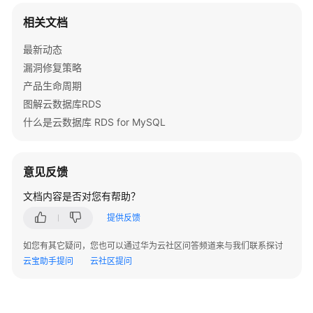
品
相关文档
功
能
最新动态
漏洞修复策略
产
产品生命周期
品
系
图解云数据库RDS
列
什么是云数据库 RDS for MySQL
实
例
意见反馈
说
文档内容是否对您有帮助？
明
提供反馈
数
据
如您有其它疑问，您也可以通过华为云社区问答频道来与我们联系探讨
库
云宝助手提问
云社区提问
实
例
类