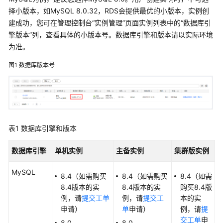
服
择小版本，如MySQL 8.0.32，RDS会提供最优的小版本，实例创
务
建成功，您可在管理控制台
“实例管理”
页面实例列表中的
“数据库引
公
擎版本”
列，查看具体的小版本号。数据库引擎和版本请以实际环境
告
为准。
产
图1
数据库版本号
品
介
绍
图
表1
数据库引擎和版本
解
云
数据库引擎
单机实例
主备
实例
集群版实例
数
据
MySQL
库
8.4（如需购买
8.4（如需购买
8.4（如需
RDS
8.4版本的实
8.4版本的实
购买8.4版
例，请
提交工单
例，请
提交工
本的实
什
申请）
单
申请）
例，请
提
么
交工单
申
8.0
8.0