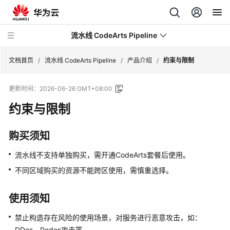
流水线 CodeArts Pipeline
文档首页
/
流水线 CodeArts Pipeline
/
产品介绍
/
约束与限制
更新时间：
2026-06-26 GMT+08:00
最
新
约束与限制
动
态
购买须知
产
流水线不支持单独购买，需开通CodeArts套餐后使用。
品
不同区域购买的资源不能跨区使用，需慎重选择。
介
绍
使用须知
图
禁止构造存在风险的使用场景，对服务进行恶意攻击，如：
解
DDos、Redos攻击等。