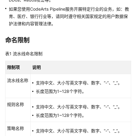
流
水
如果您使用CodeArts Pipeline服务开展特定行业的业务，如：教
线
育、医疗、银行行业等，请同时遵守相关国家规定的用户数据保
（CodeArts
护法律和内容管理法律。
Pipeline）
命名限制
什
么
表1
流水线命名限制
是
流
限制项
说明
水
线
流水线名称
支持中文、大小写英文字母、数字、“-”、“_”。
产
长度范围为1~128个字符。
品
优
规则名称
支持中文、大小写英文字母、数字、“-”、“_”。
势
长度范围为1~128个字符。
应
策略名称
用
支持中文、大小写英文字母、数字、“-”、“_”。
场