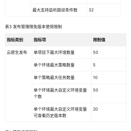
载
最大支持监听路径条件数
32
通
表3
发布管理限免版本使用限制
用
参
指标类别
指标项
限制值
考
云原生发布
单项目下最大环境数量
50
产
品
单个环境最大策略数量
5
术
语
单个策略最大任务数量
10
责
单个环境最大自定义环境变量
50
任
个数
共
单个环境最大自定义环境变量
20
担
可查看历史版本数
云
服