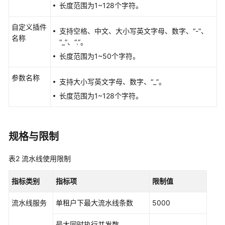
长度范围为1~128个字符。
景
自定义插件
支持空格、中文、大小写英文字母、数字、“-”、
产
名称
“_”、“.”。
品
功
长度范围为1~50个字符。
能
参数名称
支持大小写英文字母、数字、“_”。
安
长度范围为1~128个字符。
全
约
规格与限制
束
与
限
表2
流水线使用限制
制
指标类别
指标项
限制值
基
流水线服务
本
单租户下最大流水线条数
5000
概
最大同时执行并发数
念