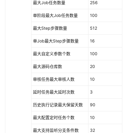
最大Job任务数量
256
场
景
单阶段最大Job任务数量
100
代
码
最大Step步骤数量
512
示
例
单Job最大Step步骤数量
16
常
最大自定义参数个数
100
见
问
最大源码仓库数
20
题
审核任务最大审核人数
10
视
延时任务最大延时次数
3
频
帮
历史执行记录最大保留天数
90
助
最大配置定时任务个数
10
文
档
最大支持监听分支条件数
32
下