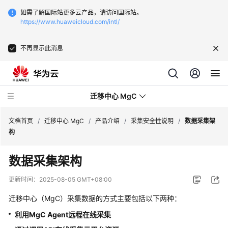
如需了解国际站更多云产品，请访问国际站。
https://www.huaweicloud.com/intl/
不再显示此消息
迁移中心 MgC
文档首页
/
迁移中心 MgC
/
产品介绍
/
采集安全性说明
/
数据采集架
构
最
数据采集架构
新
动
更新时间：
2025-08-05 GMT+08:00
态
迁移中心（MgC）采集数据的方式主要包括以下两种：
产
利用MgC Agent远程在线采集
品