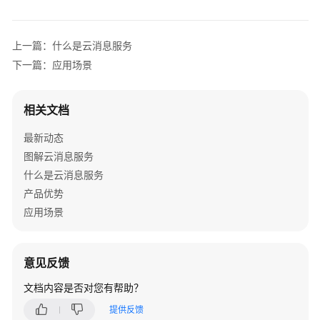
产
品
优
上一篇：什么是云消息服务
势
下一篇：应用场景
应
用
相关文档
场
景
最新动态
图解云消息服务
功
什么是云消息服务
能
产品优势
介
应用场景
绍
计
费
意见反馈
说
文档内容是否对您有帮助？
明
提供反馈