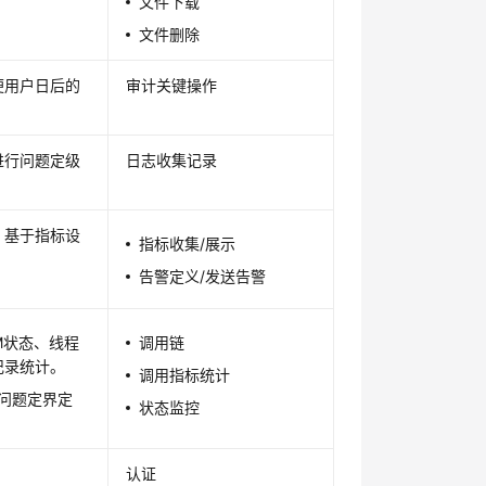
文件下载
文件删除
便用户日后的
审计关键操作
进行问题定级
日志收集记录
、基于指标设
指标收集/展示
告警定义/发送告警
M状态、线程
调用链
问记录统计。
调用指标统计
问题定界定
状态监控
认证