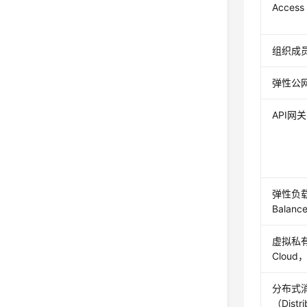
Acces
组织成员
弹性公网I
API网关
弹性负载均
Balan
虚拟私有云（
Cloud
分布式消
（Distri