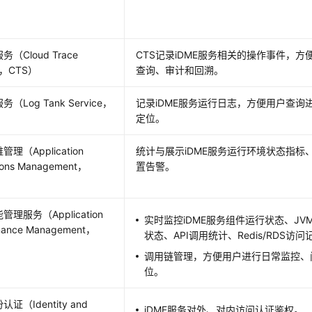
（Cloud Trace
CTS记录
iDME
服务相关的操作事件，方
ce，CTS）
查询、审计和回溯。
（Log Tank Service，
记录
iDME
服务运行日志，方便用户查询
定位。
理（Application
统计与展示
iDME
服务运行环境状态指标
ions Management，
置告警。
理服务（Application
实时监控
iDME
服务组件运行状态、JV
mance Management，
状态、API调用统计、Redis/RDS访
调用链管理，方便用户进行日常监控、
位。
证（Identity and
iDME
服务对外、对内访问认证鉴权。