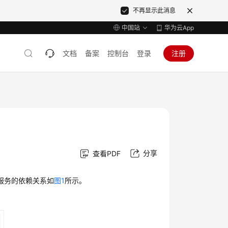
不再显示此消息
中国站
华为云App
文档
备案
控制台
登录
注册
分享
查看PDF
服务的依赖关系如
图1
所示。