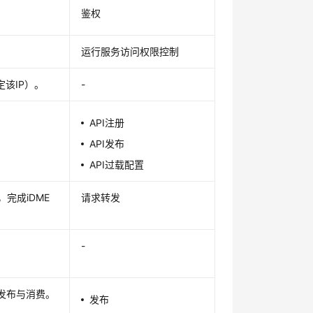
鉴权
运行服务访问权限控制
定该IP）。
-
API注册
API发布
API过载配置
群，完成
iDME
请求转发
-
的发布与消费。
发布