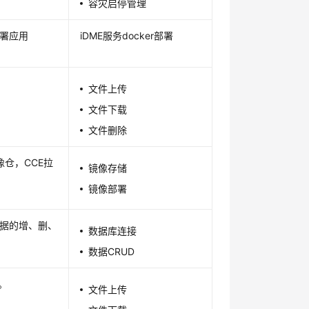
容灾启停管理
部署应用
iDME
服务docker部署
文件上传
文件下载
文件删除
像仓，CCE拉
镜像存储
镜像部署
据的增、删、
数据库连接
数据CRUD
。
文件上传