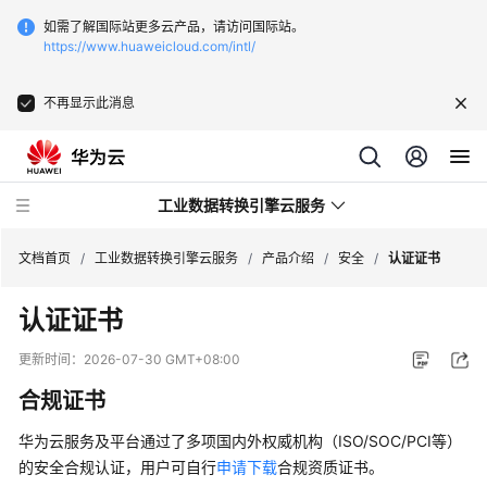
如需了解国际站更多云产品，请访问国际站。
https://www.huaweicloud.com/intl/
不再显示此消息
工业数据转换引擎云服务
文档首页
/
工业数据转换引擎云服务
/
产品介绍
/
安全
/
认证证书
认证证书
最
新
更新时间：
2026-07-30 GMT+08:00
动
合规证书
态
华为云服务及平台通过了多项国内外权威机构（ISO/SOC/PCI等）
产
的安全合规认证，用户可自行
申请下载
合规资质证书。
品