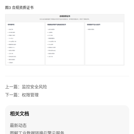
景
图3
合规资质证书
产
品
功
能
安
全
责
任
共
上一篇：监控安全风险
担
下一篇：权限管理
身
份
相关文档
认
证
最新动态
与
图解工业数据转换引擎云服务