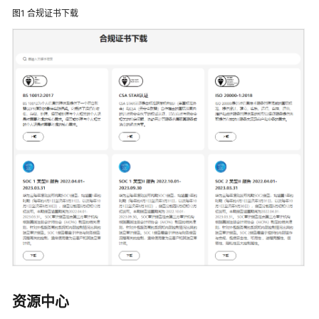
介
图1
合规证书下载
绍
图
解
工
业
数
据
转
换
引
擎
云
服
务
什
么
资源中心
是