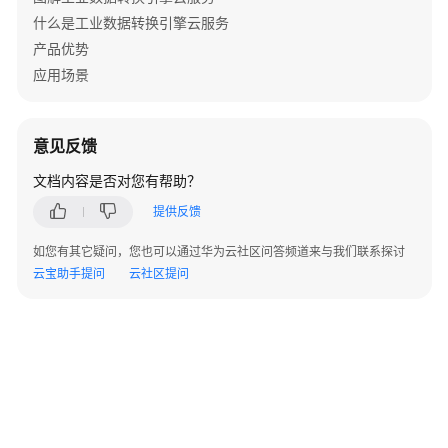
访
什么是工业数据转换引擎云服务
问
控
产品优势
制
应用场景
数
据
意见反馈
保
护
文档内容是否对您有帮助？
技
提供反馈
术
如您有其它疑问，您也可以通过华为云社区问答频道来与我们联系探讨
审
云宝助手提问
云社区提问
计
与
日
志
服
务
韧