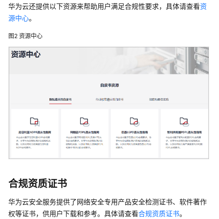
工
华为云还提供以下资源来帮助用户满足合规性要求，具体请查看
资
业
源中心
。
数
据
图2
资源中心
转
换
引
擎
云
服
务
产
品
优
势
合规资质证书
应
用
华为云安全服务提供了网络安全专用产品安全检测证书、软件著作
场
权等证书，供用户下载和参考。具体请查看
合规资质证书
。