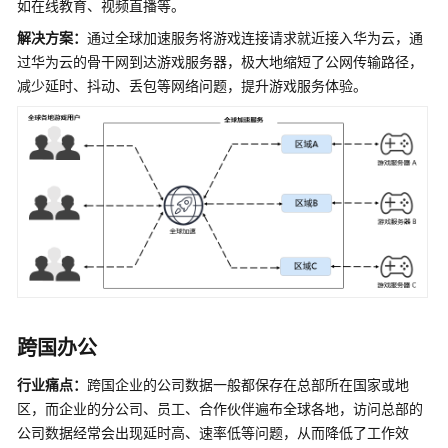
如在线教育、视频直播等。
介
绍
解决方案：
通过全球加速服务将游戏连接请求就近接入华为云，通
过华为云的骨干网到达游戏服务器，极大地缩短了公网传输路径，
图
减少延时、抖动、丢包等网络问题，提升游戏服务体验。
解
全
球
加
速
服
务
什
么
是
全
跨国办公
球
行业痛点：
跨国企业的公司数据一般都保存在总部所在国家或地
加
区，而企业的分公司、员工、合作伙伴遍布全球各地，访问总部的
速
服
公司数据经常会出现延时高、速率低等问题，从而降低了工作效