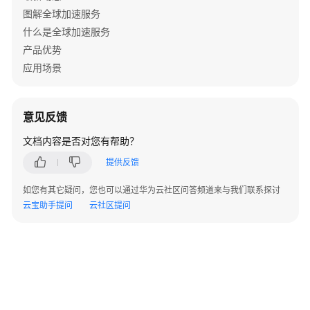
加
图解全球加速服务
速
什么是全球加速服务
区
产品优势
域
应用场景
安
全
意见反馈
权
文档内容是否对您有帮助？
限
管
提供反馈
理
如您有其它疑问，您也可以通过华为云社区问答频道来与我们联系探讨
云宝助手提问
云社区提问
约
束
与
限
制
计