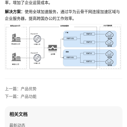
务
率，增加了企业运营成本。
解决方案：
使用全球加速服务，通过华为云骨干网连接加速区域与
产
企业服务器，提高跨国办公的工作效率。
品
优
势
应
用
场
景
产
品
上一篇：产品优势
功
下一篇：产品功能
能
支
相关文档
持
的
最新动态