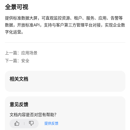
是
全景可视
政
企
提供标准数据大屏，可直观监控资源、租户、服务、应用、告警等
自
数据，开放标准API，支持与客户第三方管理平台对接，实现企业数
服
字化运营。
务
管
理
上一篇：应用场景
产
下一篇：安全
品
优
势
相关文档
应
用
场
意见反馈
景
文档内容是否对您有帮助？
功
提供反馈
能