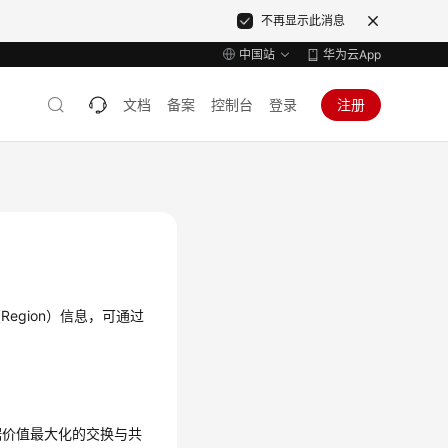
不再显示此消息
中国站
华为云App
文档
备案
控制台
登录
注册
egion）信息，可通过
据价值最大化的交换与共