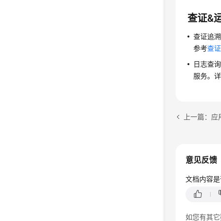
查证&
查证追
参考
查
日志查
服务。
上一篇：应
意见反馈
文档内容是
如您有其它