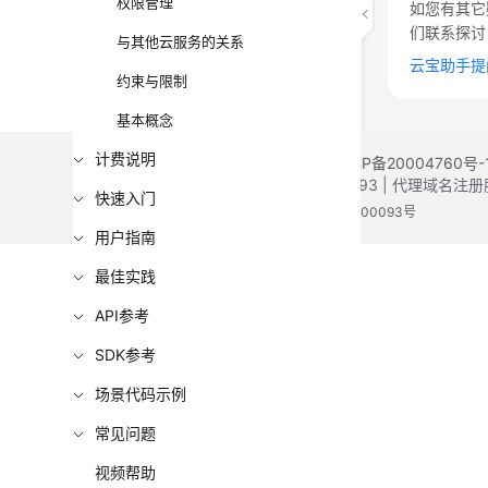
权限管理
如您有其它
们联系探讨
与其他云服务的关系
云宝助手提
约束与限制
基本概念
计费说明
©2026 Huaweicloud.com 版权所有
黔ICP备20004760号-
增值电信业务经营许可证：B1.B2-20200593 | 代理域名
快速入门
电子营业执照
贵公网安备 52990002000093号
用户指南
最佳实践
API参考
SDK参考
场景代码示例
常见问题
视频帮助