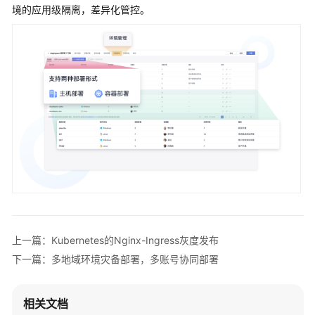
介
境的应用级隔离，差异化管控。
绍
图
解
部
署
（CodeArts
Deploy）
什
么
是
部
署
上一篇：Kubernetes的Nginx-Ingress灰度发布
产
下一篇：多地域环境灾备部署，多账号协同部署
品
优
相关文档
势