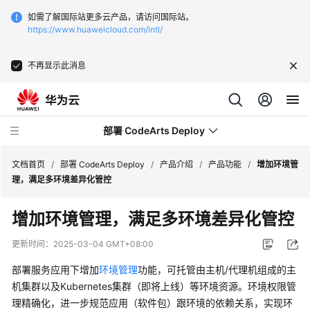
如需了解国际站更多云产品，请访问国际站。
https://www.huaweicloud.com/intl/
不再显示此消息
部署 CodeArts Deploy
文档首页
/
部署 CodeArts Deploy
/
产品介绍
/
产品功能
/
增加环境管
理，满足多环境差异化管控
最
增加环境管理，满足多环境差异化管控
新
动
更新时间：
2025-03-04 GMT+08:00
态
部署服务应用下增加
环境管理
功能，可托管由主机/代理机组成的主
产
机集群以及Kubernetes集群（即将上线）等环境资源。环境权限管
品
理精确化，进一步规范应用（软件包）跟环境的依赖关系，实现环