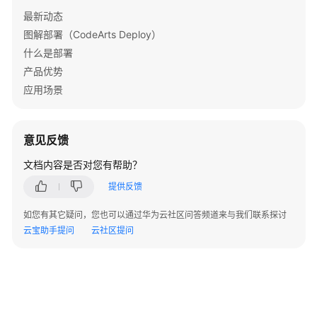
最新动态
应
图解部署（CodeArts Deploy）
用
什么是部署
场
景
产品优势
应用场景
产
品
功
意见反馈
能
文档内容是否对您有帮助？
产
提供反馈
品
核
如您有其它疑问，您也可以通过华为云社区问答频道来与我们联系探讨
心
云宝助手提问
云社区提问
功
能
总
览