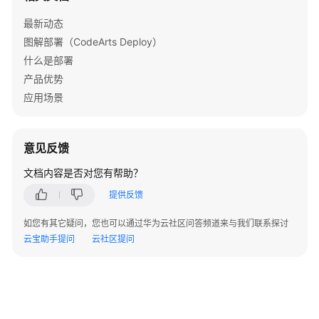
应
最新动态
用
图解部署（CodeArts Deploy）
场
什么是部署
景
产品优势
应用场景
产
品
功
意见反馈
能
文档内容是否对您有帮助？
产
提供反馈
品
核
如您有其它疑问，您也可以通过华为云社区问答频道来与我们联系探讨
心
云宝助手提问
云社区提问
功
能
总
览