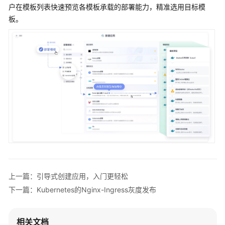
介
户在模板列表快速预览各模板承载的部署能力，精准选用目标模
绍
板。
图
解
部
署
（CodeArts
Deploy）
什
么
是
部
署
上一篇：引导式创建应用，入门更轻松
产
下一篇：Kubernetes的Nginx-Ingress灰度发布
品
优
势
相关文档