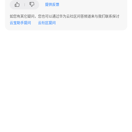
品
提供反馈
功
能
如您有其它疑问，您也可以通过华为云社区问答频道来与我们联系探讨
云宝助手提问
云社区提问
产
品
规
格
安
全
资
产
识
别
与
©2026 Huaweicloud.com 版权所有
黔ICP备20004760号-14
苏B2-20130048号
管
A2.B1.B2-20070312
增值电信业务经营许可证：B1.B2-20200593 | 代理域名注册服务机构：新网、西数
理
电子营业执照
贵公网安备 52990002000093号