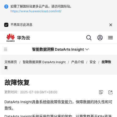
如需了解国际站更多云产品，请访问国际站。
https://www.huaweicloud.com/intl/
不再显示此消息
智能数据洞察 DataArts Insight
文档首页
/
智能数据洞察 DataArts Insight
/
产品介绍
/
安全
/
故障恢
复
最
故障恢复
新
动
更新时间：
2025-07-09 GMT+08:00
态
DataArts Insight具备系统级故障恢复能力，保障数据的持久性和可
产
靠性。
品
DataArts Insight系统采用存算分离的架构，计算集群基于K8s资源