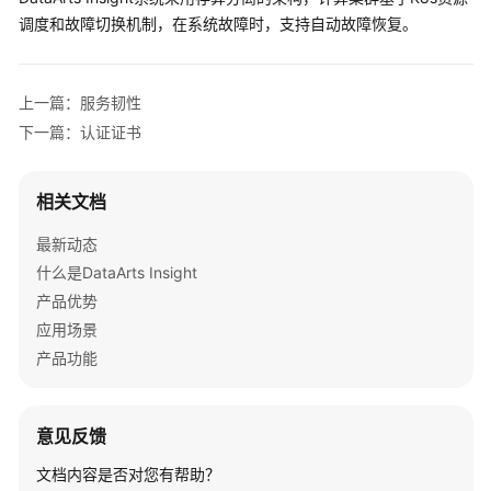
介
调度和故障切换机制，在系统故障时，支持自动故障恢复。
绍
什
上一篇：服务韧性
么
下一篇：认证证书
是
DataArts
Insight
相关文档
产
最新动态
品
什么是DataArts Insight
优
产品优势
势
应用场景
应
产品功能
用
场
景
意见反馈
文档内容是否对您有帮助？
产