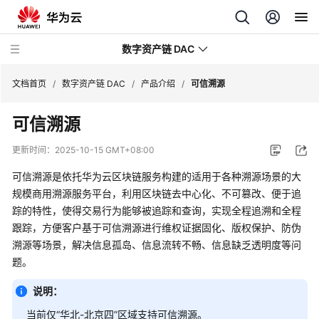
数字资产链 DAC
文档首页
/
数字资产链 DAC
/
产品介绍
/
可信溯源
可信溯源
最
新
更新时间：
2025-10-15 GMT+08:00
动
态
可信溯源是依托华为云区块链服务构建的适用于各种溯源场景的大
规模商用溯源服务平台，利用区块链去中心化、不可篡改、便于追
产
踪的特性，使得交易行为能够被追踪和查询，实现全程追溯和全程
品
跟踪，方便客户基于可信溯源进行维权证据固化、版权保护、防伪
介
溯源等场景，解决信息孤岛、信息流转不畅、信息缺乏透明度等问
绍
题。
数
说明：
字
当前仅“华北-北京四”区域支持可信溯源。