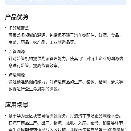
资
产
链
产品优势
可
多领域覆盖
信
可覆盖多领域的溯源，包括但不限于汽车零配件、红酒、食品、
存
疫苗、药品、农产品、工业制造品等。
证
监管溯源
针对监管机构提供溯源管理能力，使其可针对链上企业的溯源信
可
息进行监管，提高监管效率。
信
溯
跨境溯源
源
通过精准追溯的能力，对跨境商品的生产、装运、检测、清关等
数据进行全生命周期的溯源。
快
速
应用场景
入
门
基于华为云区块链可信溯源服务，打造汽车市场正品溯源平台。
在汽车商品生产、出库、物流、验收、入库、仓储、销售等环节
用
全生命周期流转信息写入区块链，并赋予这些商品唯一的“身份证”