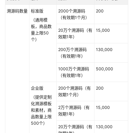
共
溯源码数量
标准版
2000个溯源码
200
担
（有效期1个月）
（通用模
云
板，商品数
20万个溯源码（有
15,000
服
量上限50
效期1年）
务
个）
等
200万个溯源码
130,000
级
（有效期1年）
协
议
1000万个溯源码
500,000
（SLA）
（有效期1年）
白
企业版
200个溯源码（有
200
皮
效期1个月）
（提供定制
书
化溯源模板
资
2万个溯源码（有
15,000
和素材，商
源
效期1年）
品数量上限
500个）
支
20万个溯源码（有
130,000
持