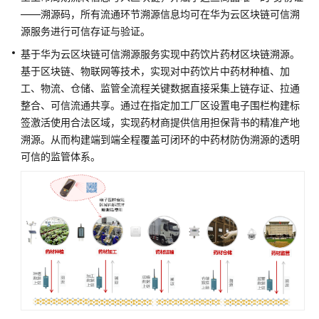
户
——溯源码，所有流通环节溯源信息均可在华为云区块链可信溯
指
源服务进行可信存证与验证。
南
基于华为云区块链可信溯源服务实现中药饮片药材区块链溯源。
开
基于区块链、物联网等技术，实现对中药饮片中药材种植、加
发
工、物流、仓储、监管全流程关键数据直接采集上链存证、拉通
指
整合、可信流通共享。通过在指定加工厂区设置电子围栏构建标
南
签激活使用合法区域，实现药材商提供信用担保背书的精准产地
溯源。从而构建端到端全程覆盖可闭环的中药材防伪溯源的透明
API
可信的监管体系。
参
考
常
见
问
题
视
频