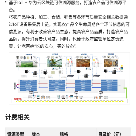
帮
基于IoT + 华为云区块链可信溯源服务，打造农产品可信溯源平
助
台。
将农产品种植、加工、仓储、销售等各环节质量安全相关数据通
文
过IoT设备采集后上链，实现农产品全生命周期各个环节信息的可
档
信溯源，有利于改善农产品生态，提高农产品品质，打造农产品
下
品牌，提升消费者认可度。同时，也便于政府监管单位定责追
载
责，让老百姓“吃的安心，买的放心”。
通
用
参
考
产
品
术
语
计费相关
责
资源类型
版本
规格
目录价（元）
任